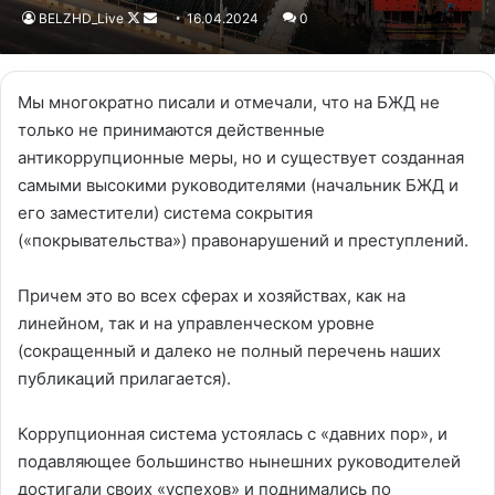
BELZHD_Live
Follow
Send
16.04.2024
0
on
an
X
email
Мы многократно писали и отмечали, что на БЖД не
только не принимаются действенные
антикоррупционные меры, но и существует созданная
самыми высокими руководителями (начальник БЖД и
его заместители) система сокрытия
(«покрывательства») правонарушений и преступлений.
Причем это во всех сферах и хозяйствах, как на
линейном, так и на управленческом уровне
(сокращенный и далеко не полный перечень наших
публикаций прилагается).
Коррупционная система устоялась с «давних пор», и
подавляющее большинство нынешних руководителей
достигали своих «успехов» и поднимались по