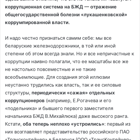
коррупционная система на БЖД — отражение
общегосударственной болезни «лукашенковской»
коррумпированной власти.
И надо честно признаться самим себе: мы все
беларуские железнодорожники, в той или иной
степени об этом всегда знали. Но и все непричастные к
коррупции наивно полагали, что ее масштабы все же
не настолько повсеместные и не такие
всеобъемлющие. Для создания этой иллюзии
неустанно трудились как власть, так и ее силовые
структуры,
периодически «сажая» отдельных
коррупционеров
(например, Е.Рогачева и его
«подельника» и бывшего первого заместителя
начальника БЖД В.Михайлюка) даже высокого ранга.
Кстати,
оба теперь неплохо «устроились»
: первый из
них возглавляет представительство российского ПАО
«Трансконтейнер» в Беларуси (ООО «ТрансКонтейнер-