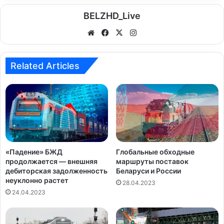
BELZHD_Live
We
Fa
X
Ins
bsi
ce
tag
te
bo
ra
Related Articles
ok
m
«Падение» БЖД
Глобальные обходные
продолжается — внешняя
маршруты поставок
дебиторская задолженность
Беларуси и России
неуклонно растет
28.04.2023
24.04.2023