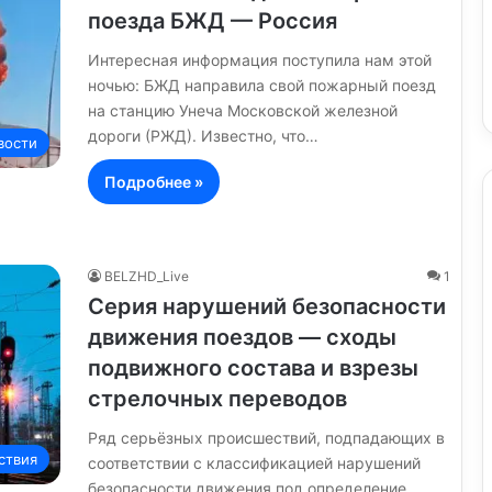
поезда БЖД — Россия
Интересная информация поступила нам этой
ночью: БЖД направила свой пожарный поезд
на станцию Унеча Московской железной
дороги (РЖД). Известно, что…
вости
Подробнее »
BELZHD_Live
1
Серия нарушений безопасности
движения поездов — сходы
подвижного состава и взрезы
стрелочных переводов
Ряд серьёзных происшествий, подпадающих в
ствия
соответствии с классификацией нарушений
безопасности движения под определение