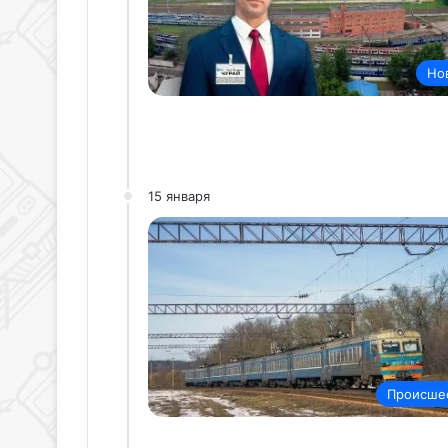
Но
15 января
Происше