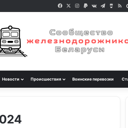
Facebook
X
Instagram
Paypal
vk.com
Telegram
Buy M
RS
Новости
Происшествия
Воинские перевозки
Ст
2024