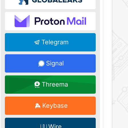
Telegram
Signal
Threema
Keybase
Wire