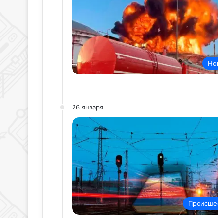
Но
26 января
Происше