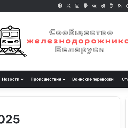
Facebook
X
Instagram
Paypal
vk.com
Telegram
Buy M
RS
Новости
Происшествия
Воинские перевозки
Ст
025