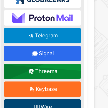
Telegram
Signal
Threema
Keybase
Wire