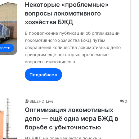
Некоторые «проблемные»
вопросы локомотивного
хозяйства БЖД
В продолжение публикации об оптимизации
локомотивного хозяйства БЖД путём
сокращения количества локомотивных депо
вости
приводим ещё некоторые проблемные
вопросы, имеющиеся в…
Подробнее »
BELZHD_Live
0
Оптимизация локомотивных
депо — ещё одна мера БЖД в
борьбе с убыточностью
На БЖД не прекращаются поиски и