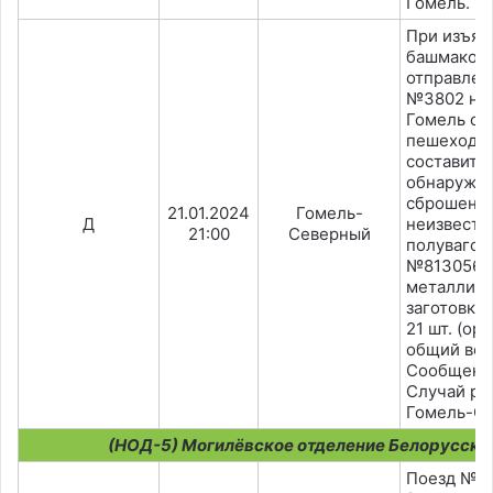
Гомель.
При изъят
башмаков 
отправлен
№3802 на
Гомель с 3
пешеходно
составите
обнаруже
сброшенн
21.01.2024
Гомель-
Д
неизвестн
21:00
Северный
полувагон
№8130562
металлич
заготовки
21 шт. (о
общий вес 
Сообщено 
Случай ра
Гомель-Се
(НОД-5) Могилёвское отделение Белорусско
Поезд №3