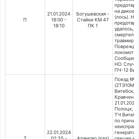
предотвра
на дикое 
21.01.2024
Богушевская -
(лось). На
П
18:00 -
Стайки КМ 47
предотвра
18:10
ПК 1
удалось, 
смертель
травмиров
Поврежде
локомотив
Сообщено
НО. Случа
ПЧ-12 Вит
Поезд №2
(2ТЭ10М-3
Витебск, 
Кравченя,
21.01.2024
Полоцк, ТР
ТЧ Витебс
по причин
неисправн
22.01.2024
генератор
Т
02:35 -
Адамово (рзд)
секции «Б