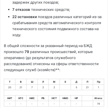
задержек других поездов;
7 отказов
технических средств;
22 остановки
поездов различных категорий из-за
срабатывания средств автоматического контроля
технического состояния подвижного состава на
ходу.
В общей сложности за указанный период на БЖД
произошло
79
различных происшествий, которые
оперативно (до результатов служебного
расследования) отнесены на сферы ответственности
следующих служб (хозяйств)**:
Т
В
Ш
Л
М
Э
Д
П
Пр
20
21
7
2
2
5
21
1
НИТ
НГС
НИС
РБ
НСТ
НМО
НР
Итого:
-
-
-
-
-
-
-
74