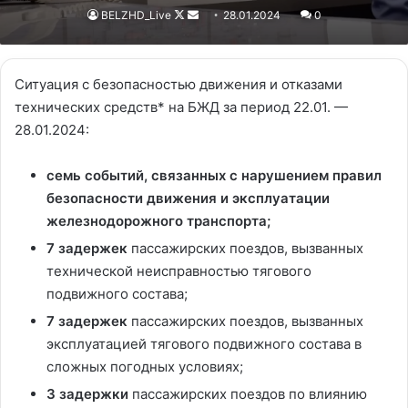
BELZHD_Live
Follow
Send
28.01.2024
0
on
an
X
email
Ситуация с безопасностью движения и отказами
технических средств* на БЖД за период 22.01. —
28.01.2024:
семь
событий, связанных с нарушением правил
безопасности движения и эксплуатации
железнодорожного транспорта;
7
задержек
пассажирских поездов, вызванных
технической неисправностью тягового
подвижного состава;
7
задержек
пассажирских поездов, вызванных
эксплуатацией тягового подвижного состава в
сложных погодных условиях;
3
задержки
пассажирских поездов по влиянию