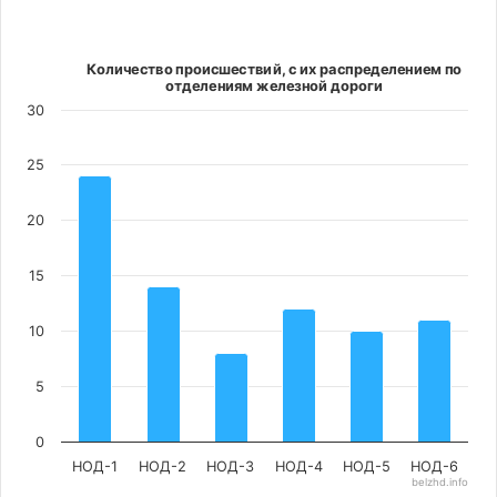
Количество происшествий, с их распределением по отделениям желез
Количество происшествий, с их распределением по
Bar chart with 6 bars.
отделениям железной дороги
The chart has 1 X axis displaying categories.
30
The chart has 1 Y axis displaying values. Data ranges from 8 
25
20
15
10
5
0
НОД-1
НОД-2
НОД-3
НОД-4
НОД-5
НОД-6
belzhd.info