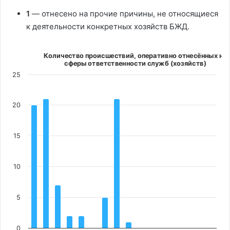
1
— отнесено на прочие причины, не относящиеся
к деятельности конкретных хозяйств БЖД.
Количество происшествий, оперативно отнесённых на сферы ответств
Количество происшествий, оперативно отнесённых на
Bar chart with 16 bars.
сферы ответственности служб (хозяйств)
The chart has 1 X axis displaying categories.
25
The chart has 1 Y axis displaying values. Data ranges from 0 t
20
15
10
5
0