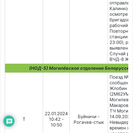
отправлен
Калинкови
осмотре л
бригадой 
рабочий н
Повторно 
станции Ж
23:00), р
выявлен р
Случай ра
ВЧД-8 Жл
(НОД-5) Могилёвское отделение Белорусско
Поезд №6
сообщени
Жлобин
(2М62УМК-
Могилев,
Макаров, Т
ТЧ Могиле
22.01.2024
Буйничи -
14.09.2023
T
10:42 -
Рогачев-стык
Невыдерж
10:50
времен хо