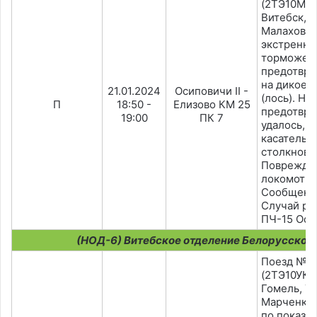
(2ТЭ10МК-
Витебск, 
Малахов) 
экстренн
торможен
предотвра
на дикое 
21.01.2024
Осиповичи II -
(лось). На
П
18:50 -
Елизово КМ 25
предотвра
19:00
ПК 7
удалось, 
касательн
столкнове
Поврежде
локомотив
Сообщено 
Случай ра
ПЧ-15 Оси
(НОД-6) Витебское отделение Белорусской
Поезд №3
(2ТЭ10УК-0
Гомель, Т
Марченко)
по показа