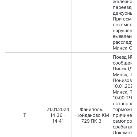
железнод
переезде 
дежурным 
При осмот
локомотив
нарушения
выявлено.
расследуе
Минск-Сев
Поезд №8
сообщени
Пинск (ДП
Минск, ТЧ
Понизович
10.01.2024
Минск, ТР-
10:00 ТЧ 
остановле
21.01.2024
Фаниполь.
торможен
Т
14:36 -
-Койданово КМ
причине
14:41
729 ПК 3
самопроиз
срабатыва
Локомотив