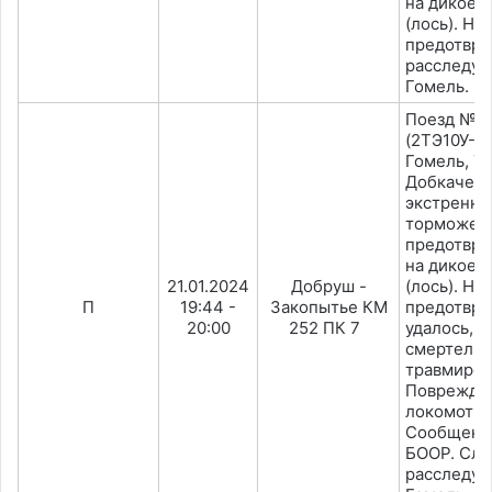
на дикое 
(лось). На
предотвра
расследуе
Гомель.
Поезд №2
(2ТЭ10У-02
Гомель, Т
Добкачев)
экстренн
торможен
предотвра
на дикое 
21.01.2024
Добруш -
(лось). На
П
19:44 -
Закопытье КМ
предотвра
20:00
252 ПК 7
удалось, 
смертель
травмиров
Поврежде
локомотив
Сообщено 
БООР. Слу
расследуе