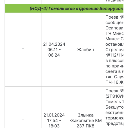
(НОД-4) Гомельское отделение Белорусской
Поезд №6
сообщени
Осиповичи
ТЧ Минск-
Минск-Сев
21.04.2024
остановлен
П
06:11 -
Жлобин
Стрелочн
06:24
№112/114 
в плюсово
по причин
снега в я
тяг. Случа
ПЧ-16 Жло
Поезд №2
(2ТЭ10УК-
Гомель Т
Бекшутов)
экстренн
21.01.2024
Злынка
торможен
П
17:54 -
-Закопытье КМ
предотвра
18:03
237 ПК8