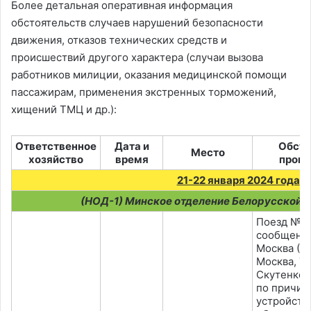
End of interactive chart.
Более детальная оперативная информация
обстоятельств случаев нарушений безопасности
движения, отказов технических средств и
происшествий другого характера (случаи вызова
работников милиции, оказания медицинской помощи
пассажирам, применения экстренных торможений,
хищений ТМЦ и др.):
Ответственное
Дата и
Обсто
Место
хозяйство
время
прои
21-22 января 2024 года
(НОД-1) Минское отделение Белорусской 
Поезд №7
сообщени
Москва (Э
Москва, Т
Скутенков
по причин
устройств