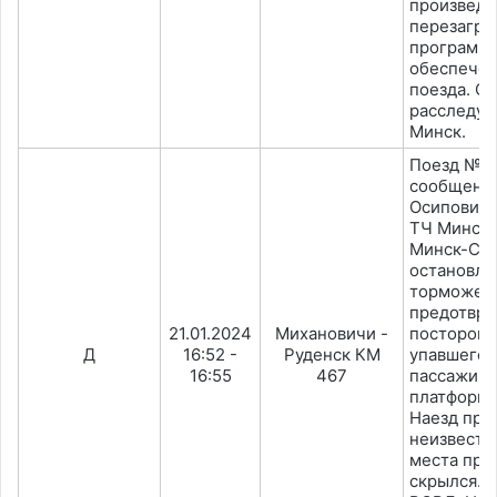
произведе
перезагру
программ
обеспечен
поезда. С
расследуе
Минск.
Поезд №6
сообщени
Осиповичи
ТЧ Минск-
Минск-Сев
остановле
торможен
предотвра
21.01.2024
Михановичи -
посторонн
Д
16:52 -
Руденск КМ
упавшего 
16:55
467
пассажирс
платформе 
Наезд пре
неизвестн
места про
скрылся. 