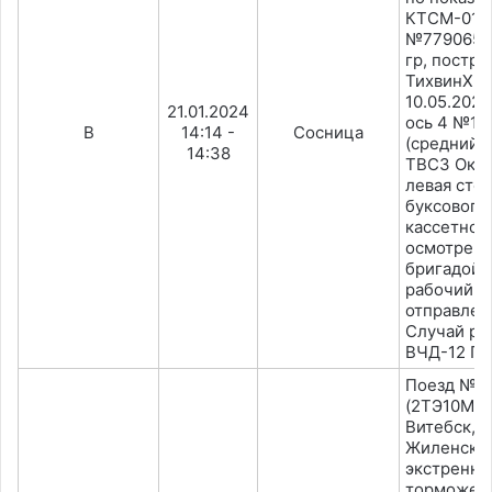
КТСМ-01Д.
№77906519,
гр, постро
ТихвинХим
10.05.2023)
21.01.2024
ось 4 №11
В
14:14 -
Сосница
(средний 
14:38
ТВСЗ Окт. 
левая сто
буксового
кассетного
осмотре л
бригадой 
рабочий н
отправлен
Случай ра
ВЧД-12 По
Поезд №3
(2ТЭ10МК-
Витебск, 
Жиленский
экстренн
торможен