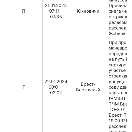
21.01.2024
Причина -
П
07:11 -
Юхновичи
снега (на
07:35
остряком 
рельсом. 
расследуе
Жабинка.
При произ
маневрово
передвиже
на путь №
сортирово
участке п
стрелками
22.01.2024
допущен с
Брест-
Т
00:01 -
ходу движ
Восточный
02:02
пары локо
(ЧМЭ3Т-63
ТЧМ Брест
ТО-3 01.01
Брест, ТР-
19:00 ТЧ Б
расследуе
ти дневны