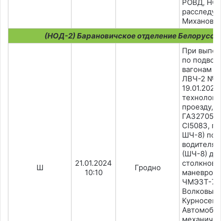
РОВД, НО.
расследуе
Миханович
(НОД-2) Барановичское отделение Белорусск
При выпол
по подвозк
вагонам (п
ЛВЧ-2 №20
19.01.2024
технологи
проезду, 
ГА327057 (
СI5083, п
ШЧ-8) под
водителя 
(ШЧ-8) до
21.01.2024
столкнове
Ш
Гродно
10:10
маневров
ЧМЭ3Т-70
Волковыск
Курносенк
Автомобил
механиче