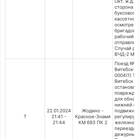
Окт. ж.д. 0
сторона г
буксового
кассетного
осмотре л
бригадой 
рабочий н
отправлен
Случай ра
ВЧД-2 Мол
Поезд №7
Витебск-М
0004(1) Т
Витебск П
остановле
поврежден
для обнар
нижней не
22.01.2024
Жодино -
подвижног
T
21:41 -
Красное-Знамя
регулиру
21:44
КМ 693 ПК 2
железнод
переезде 6
дежурным 