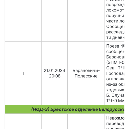
поврежден
локомоти
поручни в
части лок
Сообщено 
расследуе
ти дневны
Поезд №7
сообщени
Баранович
(ЭПМII-00
Сев., ТЧМ
21.01.2024
Барановичи-
Т
Господари
20:08
Полесские
отправлен
из-за обл
ходовых ч
Б. Случай
ТЧ-9 Минс
(НОД-3) Брестское отделение Белорусской
Невозмож
перевода 
минусовое