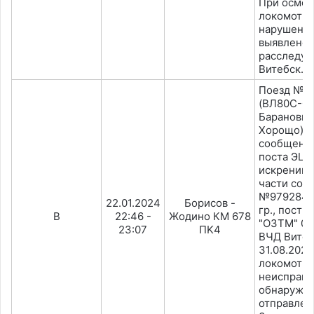
При осмот
локомотив
нарушения
выявлено.
расследуе
Витебск.
Поезд №11
(ВЛ80С-05
Баранович
Хорощо) о
сообщени
поста ЭЦ с
искрении 
части сост
№97928493
22.01.2024
Борисов -
гр., постр
В
22:46 -
Жодино КМ 678
"ОЗТМ" 07.
23:07
ПK4
ВЧД Витеб
31.08.2023
локомотив
неисправн
обнаружен
отправлен