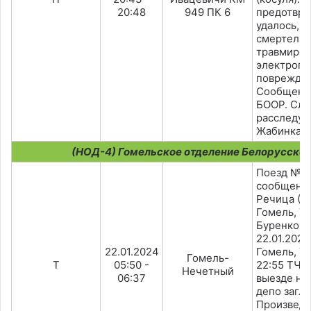
20:48
949 ПК 6
предотвра
удалось, 
смертель
травмиров
электропо
поврежден
Сообщено 
БООР. Слу
расследуе
Жабинка.
(НОД-4) Гомельское отделение Белорусской
Поезд №6
сообщени
Речица (Д
Гомель, Т
Буренков,
22.01.2024
22.01.2024
Гомель, ТР
Гомель-
T
05:50 -
22:55 ТЧ Г
Нечетный
06:37
выезде на 
депо загло
Произведё