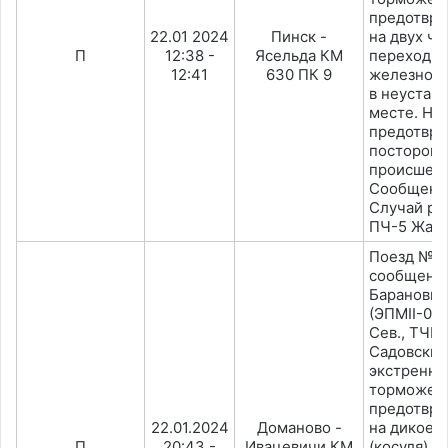
предотвра
22.01 2024
Пинск -
на двух че
П
12:38 -
Ясельда КМ
переходи
12:41
630 ПК 9
железнод
в неустан
месте. На
предотвра
посторонн
происшест
Сообщено 
Случай ра
ПЧ-5 Жаби
Поезд №7
сообщени
Баранович
(ЭПМІI-00
Сев., ТЧМ
Садовский
экстренн
торможен
предотвра
22.01.2024
Доманово -
на дикое 
П
20:43 -
Ивацевичи КМ
(косуля). 