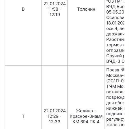
"ОЗТМ" 25
22.01.2024
ВЧД Брест
В
11:58 -
Толочин
05.05.202
12:19
Осиповичи
18.01.2024)
ось 4, лев
держали т
Работник
тормоз вы
отправлен
Случай ра
ВЧД-3 Ор
Поезд №7
Москва-М
(ЭС1П-003
ТЧМ Москв
остановле
поврежден
для обнар
нижней не
22.01.2024
Жодино -
подвижног
Т
12:29 -
Красное-Знамя
регулиру
12:33
КМ 694 ПК 4
железнод