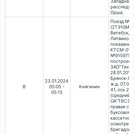
Западная.
расследуе
Орша.
Поезд №3
(2ТЭ10МК-
Витебск, 
Литвинов)
показанию
КТСМ-01Д.
№91597567 
построен
ЗАО"Тихв
28.01.201
Брянск-Ль
23.01.2024
ж.д. 07.08.
В
05:05 -
Княгинин
41, ось 2 
05:15
(средний 
ОА"ТВС3" 0
правая ст
буксового
кассетного
осмотре л
бригадой 