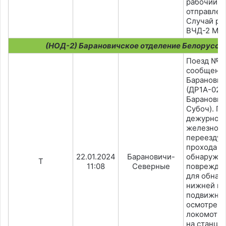
рабочий н
отправлен
Случай ра
ВЧД-2 Мол
(НОД-2) Барановичское отделение Белорусск
Поезд №6
сообщени
Баранович
(ДР1А-021
Баранович
Субоч). П
дежурного
железнод
переезду 
прохода п
22.01.2024
Барановичи-
обнаруже
T
11:08
Северные
поврежден
для обнар
нижней не
подвижног
осмотре с
локомотив
на станци