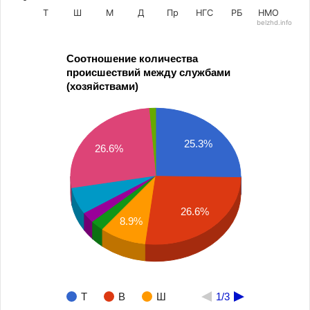
Т
Ш
М
Д
Пр
НГС
РБ
НМО
belzhd.info
End of interactive chart.
Соотношение количества
происшествий между службами
(хозяйствами)
25.3%
26.6%
26.6%
8.9%
Т
В
Ш
1/3