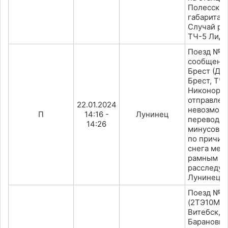
Полесские
габарита 
Случай ра
ТЧ-5 Лида
Поезд №6
сообщени
Брест (ДР
Брест, ТЧ
Никоноров
отправлен
22.01.2024
невозмож
П
14:16 -
Лунинец
перевода 
14:26
минусово
по причин
снега меж
рамным ре
расследуе
Лунинец.
Поезд №2
(2ТЭ10МК-
Витебск, 
Баранович