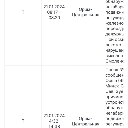
обнаруже
21.01.2024
негабарит
Орша-
Т
08:17 -
подвижног
Центральная
08:20
регулиру
железнод
переезде 
дежурным 
При осмот
локомотив
нарушения
выявлено.
Смоленск.
Поезд №6
сообщени
Орша (ЭР9
Минск-Сев
Сев. Зуев)
причине 
устройств
обнаруже
негабарит
21.01.2024
Орша-
подвижног
Т
14:32 -
Центральная
регулиру
14:38