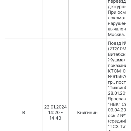
переезде 6
дежурным 
При осмот
локомотив
нарушения
выявлено.
Москва.
Поезд №3
(2ТЭ10МК-
Витебск, 
Жушма) ос
показанию
КТСМ-01Д.
№91597674,
гр., постр
"ТихвинС
28.01.2019
Ярославл
"НВК" Сев.
22.01.2024
09.04.2022)
В
14:20 -
Княгинин
ось 2 №11
14:43
(средний 
"ТСЗ Титр