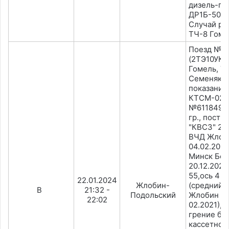
дизель-по
ДР1Б-502(1
Случай ра
ТЧ-8 Гоме
Поезд №9
(2ТЭ10УК-
Гомель, Т
Семеняк) 
показанию
КТСМ-02. 
№61184941,
гр., постр
"КВС3" 28.
ВЧД Жлоби
04.02.202
Минск Бел
20.12.2023)
55,ось 4 
22.01.2024
Жлобин-
(средний 
B
21:32 -
Подольский
Жлобин Бе
22:02
02.2021), 
грение бу
кассетног