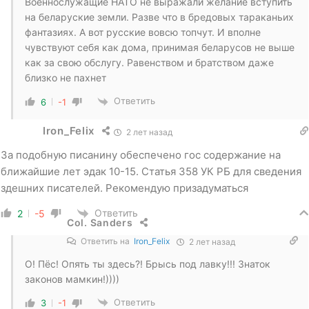
Военнослужащие НАТО не выражали желание вступить
на беларуские земли. Разве что в бредовых тараканьих
фантазиях. А вот русские вовсю топчут. И вполне
чувствуют себя как дома, принимая беларусов не выше
как за свою обслугу. Равенством и братством даже
близко не пахнет
Ответить
6
-1
Iron_Felix
2 лет назад
За подобную писанину обеспечено гос содержание на
ближайшие лет эдак 10-15. Статья 358 УК РБ для сведения
здешних писателей. Рекомендую призадуматься
Ответить
2
-5
Col. Sanders
Ответить на
Iron_Felix
2 лет назад
О! Пёс! Опять ты здесь?! Брысь под лавку!!! Знаток
законов мамкин!))))
Ответить
3
-1