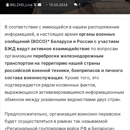
BELZHD_Live
Follow
Send
15.05.2024
7
on
an
X
email
В соответствии с имеющейся в нашем распоряжении
информацией, в настоящее время
органы военных
сообщений (ВОСО)* Беларуси и России с участием
БЖД ведут активное взаимодействие
по вопросам
организации
переброски железнодорожным
транспортом на территорию нашей страны
российской военной техники, боеприпасов и личного
состава военнослужащих
. Кроме того, это
подтверждается рядом косвенных фактов,
выражающихся активизировавшимся информационным
обменом между указанными ведомствами двух стран.
Предположительно, организация воинских перевозок
будет осуществляться в рамках так называемой
«Региональной группировки войск РФ и Беларуси».