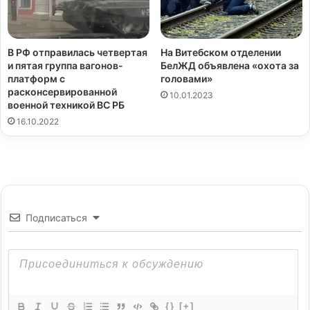
В РФ отправилась четвертая
На Витебском отделении
и пятая группа вагонов-
БелЖД объявлена «охота за
платформ с
головами»
расконсервированной
10.01.2023
военной техникой ВС РБ
16.10.2022
Подписаться
{}
[+]