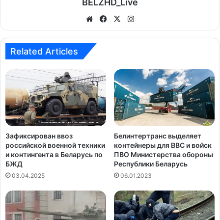
BELZHD_Live
We
Fa
X
Ins
bsi
ce
tag
te
bo
ra
Related Articles
ok
m
Зафиксирован ввоз
Белинтертранс выделяет
российской военной техники
контейнеры для ВВС и войск
и контингента в Беларусь по
ПВО Министерства обороны
БЖД
Республики Беларусь
03.04.2025
06.01.2023