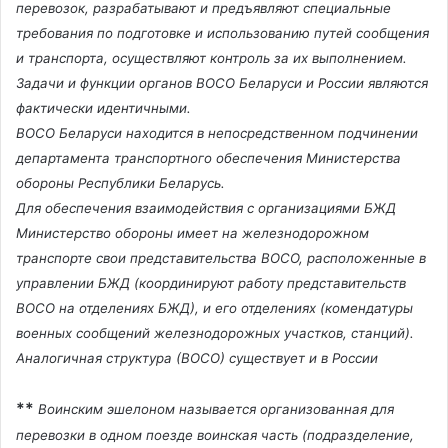
т
перевозок, разрабатывают и предъявляют специальные
требования по подготовке и использованию путей сообщения
и транспорта, осуществляют контроль за их выполнением.
и
Задачи и функции органов ВОСО Беларуси и России являются
фактически идентичными.
ВОСО Беларуси находится в непосредственном подчинении
в
департамента транспортного обеспечения Министерства
обороны Республики Беларусь.
и
Для обеспечения взаимодействия с организациями БЖД
Министерство обороны имеет на железнодорожном
транспорте свои представительства ВОСО, расположенные в
д
управлении БЖД (координируют работу представительств
ВОСО на отделениях БЖД), и его отделениях (комендатуры
военных сообщений железнодорожных участков, станций).
е
Аналогичная структура (ВОСО) существует и в России
**
о
Воинским эшелоном называется организованная для
перевозки в одном поезде воинская часть (подразделение,