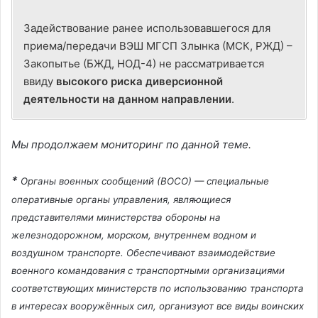
о
Задействование ранее использовавшегося для
приема/передачи ВЭШ МГСП Злынка (МСК, РЖД) –
Закопытье (БЖД, НОД-4) не рассматривается
и
ввиду
высокого риска диверсионной
деятельности на данном направлении
.
з
Мы продолжаем мониторинг по данной теме.
в
*
Органы военных сообщений (ВОСО) — специальные
оперативные органы управления, являющиеся
представителями министерства обороны на
е
железнодорожном, морском, внутреннем водном и
воздушном транспорте. Обеспечивают взаимодействие
с
военного командования с транспортными организациями
соответствующих министерств по использованию транспорта
в интересах вооружённых сил, организуют все виды воинских