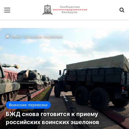
Меню
И
Home
/
Воинские перевозки
Воинские перевозки
БЖД снова готовится к приему
российских воинских эшелонов