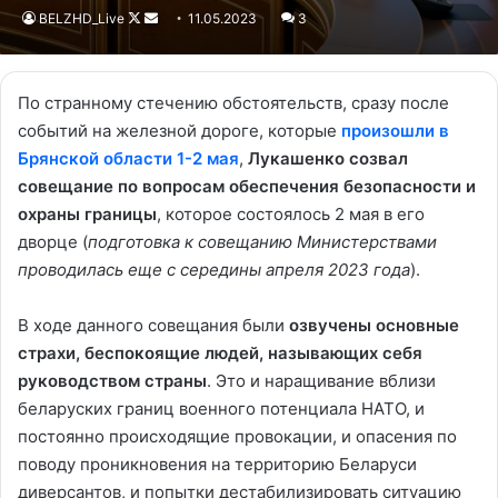
BELZHD_Live
Follow
Send
11.05.2023
3
on
an
X
email
По странному стечению обстоятельств, сразу после
событий на железной дороге, которые
произошли в
Брянской области 1-2 мая
,
Лукашенко созвал
совещание по вопросам обеспечения безопасности и
охраны границы
, которое состоялось 2 мая в его
дворце (
подготовка к совещанию Министерствами
проводилась еще с середины апреля 2023 года
).
В ходе данного совещания были
озвучены основные
страхи, беспокоящие людей, называющих себя
руководством страны
. Это и наращивание вблизи
беларуских границ военного потенциала НАТО, и
постоянно происходящие провокации, и опасения по
поводу проникновения на территорию Беларуси
диверсантов, и попытки дестабилизировать ситуацию