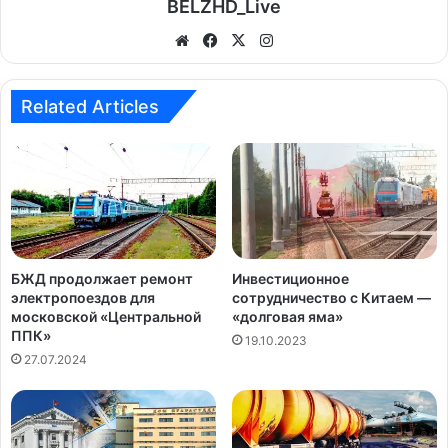
BELZHD_Live
We
Fa
X
Ins
bsi
ce
tag
te
bo
ra
Related Articles
ok
m
БЖД продолжает ремонт
Инвестиционное
электропоездов для
сотрудничество с Китаем —
московской «Центральной
«долговая яма»
ППК»
19.10.2023
27.07.2024