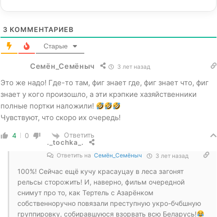
3
КОММЕНТАРИЕВ
Старые
Семён_Семёныч
3 лет назад
Это же надо! Где-то там, фиг знает где, фиг знает что, фиг
знает у кого произошло, а эти крэпкие хазяйственники
полные портки наложили!
Чувствуют, что скоро их очередь!
Ответить
4
0
._tochka_.
Ответить на
Семён_Семёныч
3 лет назад
100%! Сейчас ещё кучу красауцау в леса загонят
рельсы сторожить! И, наверно, фильм очередной
снимут про то, как Тертель с Азарёнком
собственноручно повязали преступную укро-бчбшную
группировку, собиравшуюся взорвать всю Беларусь!