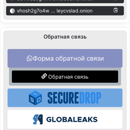
vhosh2g7o4w ... leycvslad.onion
Обратная связь
Форма обратной связи
Обратная связь