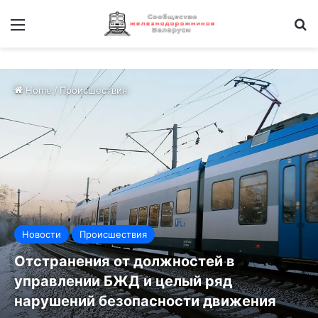
Меню
И
Home
/
Происшествия
Новости
Происшествия
Отстранения от должностей в
управлении БЖД и целый ряд
нарушений безопасности движения