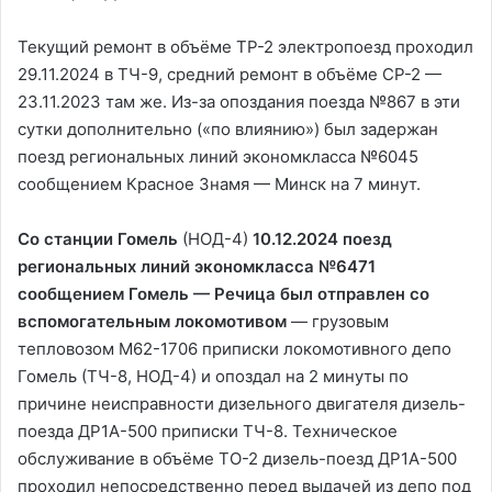
Текущий ремонт в объёме ТР-2 электропоезд проходил
29.11.2024 в ТЧ-9, средний ремонт в объёме СР-2 —
23.11.2023 там же. Из-за опоздания поезда №867 в эти
сутки дополнительно («по влиянию») был задержан
поезд региональных линий экономкласса №6045
сообщением Красное Знамя — Минск на 7 минут.
Со станции Гомель
(НОД-4)
10.12.2024 поезд
региональных линий экономкласса №6471
сообщением Гомель — Речица был отправлен со
вспомогательным локомотивом
— грузовым
тепловозом М62-1706 приписки локомотивного депо
Гомель (ТЧ-8, НОД-4) и опоздал на 2 минуты по
причине неисправности дизельного двигателя дизель-
поезда ДР1А-500 приписки ТЧ-8. Техническое
обслуживание в объёме ТО-2 дизель-поезд ДР1А-500
проходил непосредственно перед выдачей из депо под