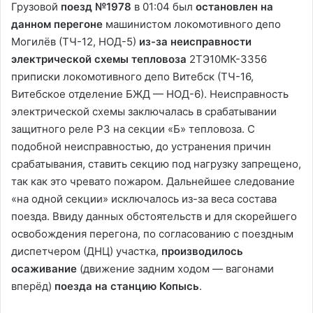
Грузовой
поезд №1978
в 01:04 был
остановлен на
данном перегоне
машинистом локомотивного депо
Могилёв (ТЧ-12, НОД-5)
из-за неисправности
электрической схемы тепловоза
2ТЭ10МК-3356
приписки локомотивного депо Витебск (ТЧ-16,
Витебское отделение БЖД — НОД-6). Неисправность
электрической схемы заключалась в срабатывании
защитного реле Р3 на секции «Б» тепловоза. С
подобной неисправностью, до устранения причин
срабатывания, ставить секцию под нагрузку запрещено,
так как это чревато пожаром. Дальнейшее следование
«на одной секции» исключалось из-за веса состава
поезда. Ввиду данных обстоятельств и для скорейшего
освобождения перегона, по согласованию с поездным
диспетчером (ДНЦ) участка,
производилось
осаживание
(движение задним ходом — вагонами
вперёд)
поезда на станцию Копысь
.