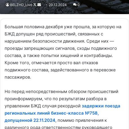
BELZHD_Live
Follow
Send
20.12.2024
0
on
an
X
email
Большая половина декабря уже прошла, за которую на
БЖД допущен ряд происшествий, связанных с
нарушением безопасности движения. Среди них —
проезды запрещающих сигналов, сходы подвижного
состава, а также попытки хищений и контрабанды.
Кроме того, отмечается просто вал отказов
подвижного состава, задействованного в перевозке
пассажиров.
Но перед непосредственным обзором происшествий
проинформируем, что по результатам разбора в
управлении БЖД случая рекордной
задержки поезда
региональных линий бизнес-класса №758,
допущенной 22.11.2024
, помимо привлечения к
различного рода ответственностям руководящего