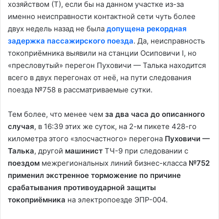
хозяйством (Т), если бы на данном участке из-за
именно неисправности контактной сети чуть более
двух недель назад не была
допущена рекордная
задержка пассажирского поезда
. Да, неисправность
токоприёмника выявили на станции Осиповичи І, но
«пресловутый» перегон Пуховичи — Талька находится
всего в двух перегонах от неё, на пути следования
поезда №758 в рассматриваемые сутки.
Тем более, что менее чем
за два часа до описанного
случая
, в 16:39 этих же суток, на 2-м пикете 428-го
километра этого «злосчастного» перегона
Пуховичи —
Талька
, другой
машинист
ТЧ-9 при следовании с
поездом
межрегиональных линий бизнес-класса
№752
применил экстренное торможение
по причине
срабатывания противоударной защиты
токоприёмника
на электропоезде ЭПР-004.