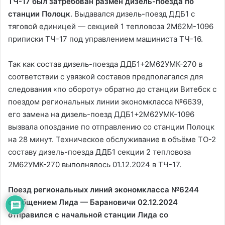
ТЧ-17 был затребован размен дизель-поезда по
станции Полоцк
. Выдавался дизель-поезд ДДБ1 с
тяговой единицей — секцией 1 тепловоза 2М62М-1096
приписки ТЧ-17 под управлением машиниста ТЧ-16.
Так как состав дизель-поезда ДДБ1+2М62УМК-270 в
соответствии с увязкой составов предполагался для
следования «по обороту» обратно до станции Витебск с
поездом региональных линии экономкласса №6639,
его замена на дизель-поезд ДДБ1+2М62УМК-1096
вызвала опоздание по отправлению со станции Полоцк
на 28 минут. Техническое обслуживание в объёме ТО-2
составу дизель-поезда ДДБ1 секции 2 тепловоза
2М62УМК-270 выполнялось 01.12.2024 в ТЧ-17.
Поезд региональных линий экономкласса №6244
сообщением Лида — Барановичи 02.12.2024
отправился с начальной станции Лида со