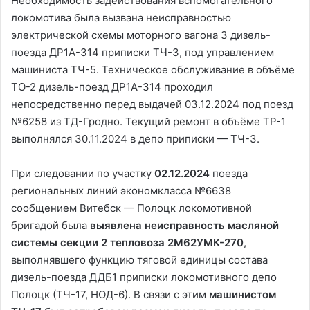
Необходимость задействования вспомогательного
локомотива была вызвана неисправностью
электрической схемы моторного вагона 3 дизель-
поезда ДР1А-314 приписки ТЧ-3, под управлением
машиниста ТЧ-5. Техническое обслуживание в объёме
ТО-2 дизель-поезд ДР1А-314 проходил
непосредственно перед выдачей 03.12.2024 под поезд
№6258 из ТД-Гродно. Текущий ремонт в объёме ТР-1
выполнялся 30.11.2024 в депо приписки — ТЧ-3.
При следовании по участку
02.12.2024
поезда
региональных линий экономкласса №6638
сообщением Витебск — Полоцк локомотивной
бригадой была
выявлена неисправность масляной
системы секции 2 тепловоза 2М62УМК-270
,
выполнявшего функцию тяговой единицы состава
дизель-поезда ДДБ1 приписки локомотивного депо
Полоцк (ТЧ-17, НОД-6). В связи с этим
машинистом