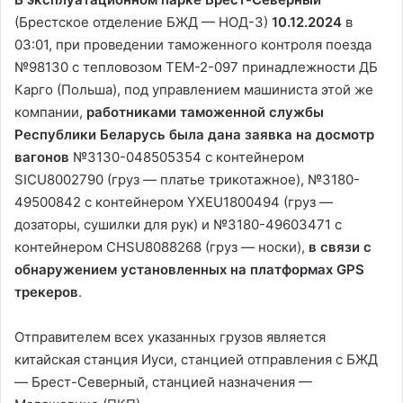
(Брестское отделение БЖД — НОД-3)
10.12.2024
в
03:01, при проведении таможенного контроля поезда
№98130 с тепловозом ТЕМ-2-097 принадлежности ДБ
Карго (Польша), под управлением машиниста этой же
компании,
работниками таможенной службы
Республики Беларусь была дана заявка на досмотр
вагонов
№3130-048505354 с контейнером
SICU8002790 (груз — платье трикотажное), №3180-
49500842 с контейнером YXEU1800494 (груз —
дозаторы, сушилки для рук) и №3180-49603471 с
контейнером CHSU8088268 (груз — носки),
в связи с
обнаружением установленных на платформах GPS
трекеров
.
Отправителем всех указанных грузов является
китайская станция Иуси, станцией отправления с БЖД
— Брест-Северный, станцией назначения —