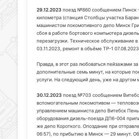
29.12.2023
поезд №860 сообщением Пинск — 
километра (станция Столбцы участка Бара
машинистом локомотивного депо Минск Гр
сбоя в работе бортового компьютера дизел
перезагрузки. Техническое обслуживание в
03.11.2023, ремонт в объёме ТР-1 07.08.202
Правда, в этот раз любоваться пейзажами з
дополнительные семь минут, на которые пое
услуги. На следующий день, уже на другом
30.12.2023
поезд №703 сообщением Витебск
вспомогательным локомотивом — тепловоз
управлением машиниста депо Витебск Пеньк
оборудования дизель-поезда ДП6-004 прип
же депо Короткого. Опоздание при отправле
06:57), по прибытию в Минск — 29 минут. 