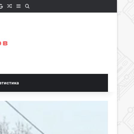
e a Coffee
S
Google News
Случайная статья
Sidebar
Искать
атистика