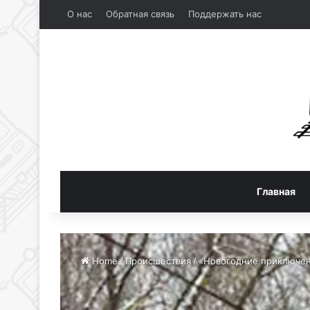
О нас
Обратная связь
Поддержать нас
Главная
Home
/
Происшествия
/
«Новогодние приключени