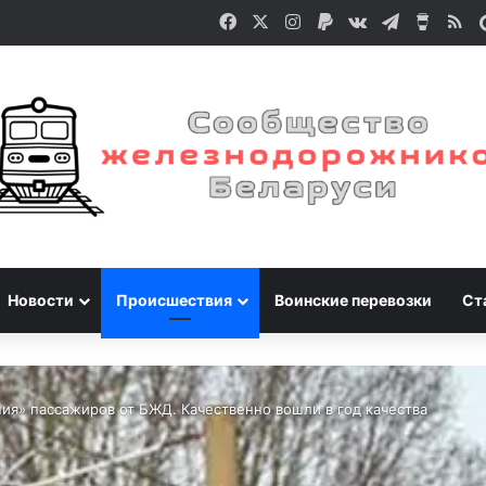
Facebook
X
Instagram
Paypal
vk.com
Telegram
Buy M
RS
Новости
Происшествия
Воинские перевозки
Ст
я» пассажиров от БЖД. Качественно вошли в год качества