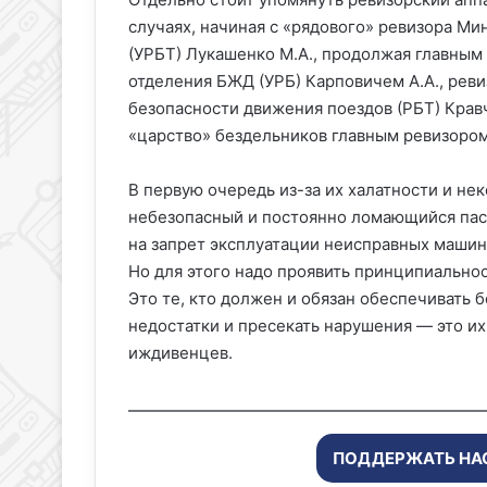
случаях, начиная с «рядового» ревизора М
(УРБТ) Лукашенко М.А., продолжая главным
отделения БЖД (УРБ) Карповичем А.А., рев
безопасности движения поездов (РБТ) Кравч
«царство» бездельников главным ревизором
В первую очередь из-за их халатности и н
небезопасный и постоянно ломающийся пасс
на запрет эксплуатации неисправных машин
Но для этого надо проявить принципиально
Это те, кто должен и обязан обеспечивать 
недостатки и пресекать нарушения — это их
иждивенцев.
ПОДДЕРЖАТЬ НА