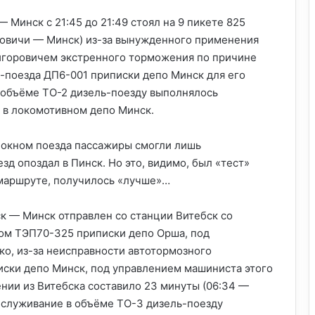
Минск с 21:45 до 21:49 стоял на 9 пикете 825
новичи — Минск) из-за вынужденного применения
игоровичем экстренного торможения по причине
ь-поезда ДП6-001 приписки депо Минск для его
 объёме ТО-2 дизель-поезду выполнялось
3 в локомотивном депо Минск.
а окном поезда пассажиры смогли лишь
зд опоздал в Пинск. Но это, видимо, был «тест»
 маршруте, получилось «лучше»…
 — Минск отправлен со станции Витебск со
ом ТЭП70-325 приписки депо Орша, под
о, из-за неисправности автотормозного
иски депо Минск, под управлением машиниста этого
нии из Витебска составило 23 минуты (06:34 —
Обслуживание в объёме ТО-3 дизель-поезду