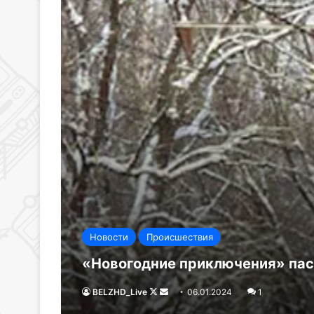
Новости
Происшествия
«Новогодние приключения» пас
BELZHD_Live
Follow
Send
06.01.2024
1
on
an