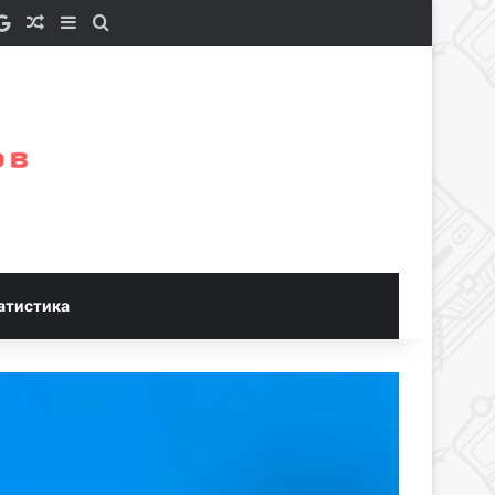
e a Coffee
S
Google News
Случайная статья
Sidebar
Искать
атистика