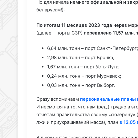
Но для начала
немного официальной и зак
беларусам!):
По итогам 11 месяцев 2023 года через мо
(далее – порты СЗР)
перевалено 11,57 млн. 
6,64 млн. тонн – порт Санкт-Петербург;
2,98 млн. тонн – порт Бронка;
1,67 млн. тонн – порт Усть-Луга;
0,24 млн. тонн – порт Мурманск;
0,03 млн. тонн – порт Выборг.
Сразу вспоминаем
первоначальные планы 
И несмотря на то, что нам (ред.) трудно в э
отчетам правительства своему «сюзерену» (
лжи и приукрашиваний масса), план
в 12,05
В документах государственных органов
зая