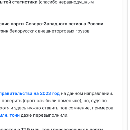
рытой статистики
(спасибо неравнодушным
рские порты Северо-Западного региона России
тонн
белорусских внешнеторговых грузов:
правительства на 2023 год
на данном направлении.
то поверить (прогнозы были поменьше), но, судя по
хотя и здесь нужно ставить под сомнение, примеров
 млн. тонн
даже перевыполнили.
вляется о 12,9 млн. тонн перевезенных в порты