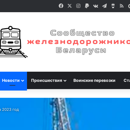
Facebook
X
Instagram
Paypal
vk.com
Telegram
Buy M
RS
Новости
Происшествия
Воинские перевозки
Ст
а 2023 год