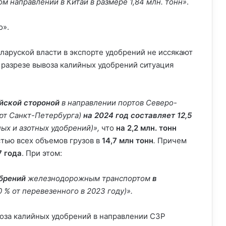
 направлении в Китай в размере 1,84 млн. тонн»
.
о».
еларуской власти в экспорте удобрений не иссякают
в разрезе вывоза калийных удобрений ситуация
йской стороной
в направлении портов Северо-
рт Санкт-Петербурга)
на 2024 год составляет 12,5
ых и азотных удобрений)»,
что
на 2,2 млн. тонн
тью всех объемов грузов в
14,7 млн тонн
.
Причем
7 года
. При этом:
брений
железнодорожным транспортом
в
0 % от перевезенного в 2023 году)».
оза калийных удобрений в направлении СЗР