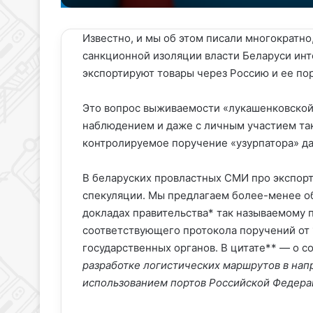
X
email
Известно, и мы об этом писали многократн
санкционной изоляции власти Беларуси ин
экспортируют товары через Россию и ее по
Это вопрос выживаемости «лукашенковской 
наблюдением и даже с личным участием так
контролируемое поручение «узурпатора» да
В беларуских провластных СМИ про экспорт
спекуляции. Мы предлагаем более-менее о
докладах правительства* так называемому п
соответствующего протокола поручений от 1
государственных органов. В цитате** — о с
разработке логистических маршрутов в напр
использованием портов Российской Федера