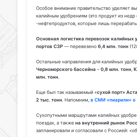
Особое внимание правительство уделяет в
калийным удобрениям (это продукт из недр 
-нефтепродуктов, которые лишь перерабаты
Основная логистика
перевозок калийных 
портов СЗР
— перевезено
6,4 млн. тонн
(12
Остальные направления для калийных удоб
Черноморского бассейна
–
0,8 млн. тонн
,
К
млн. тонн
.
Еще был так называемый «
сухой порт» Аст
2 тыс. тонн
. Напомним,
в СМИ «пиарили» о 
Сухопутными маршрутами калийных удобре
поездах, а также
на внутренний рынок Рос
запланировали и согласовали с Россией:
«о