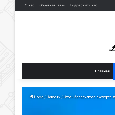
О нас
Обратная связь
Поддержать нас
Главная
Home
/
Новости
/
Итоги беларуского экспорта з