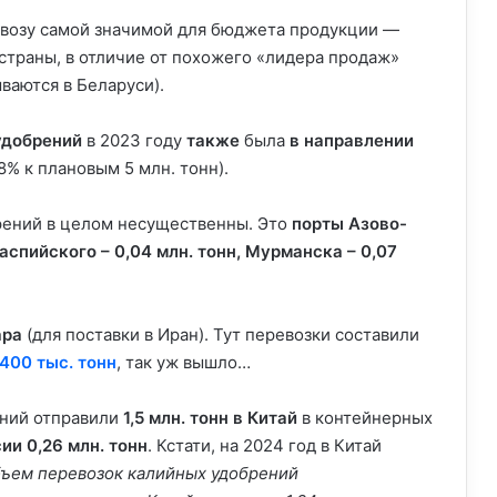
ывозу самой значимой для бюджета продукции —
страны, в отличие от похожего «лидера продаж»
ваются в Беларуси).
удобрений
в 2023 году
также
была
в направлении
8% к плановым 5 млн. тонн).
рений в целом несущественны. Это
порты
Азово-
аспийского – 0,04 млн. тонн,
Мурманска – 0,07
ара
(для поставки в Иран). Тут перевозки составили
400 тыс. тонн
, так уж вышло…
ний отправили
1,5 млн. тонн
в Китай
в контейнерных
сии
0,26 млн. тонн
. Кстати, на 2024 год в Китай
бъем перевозок калийных удобрений