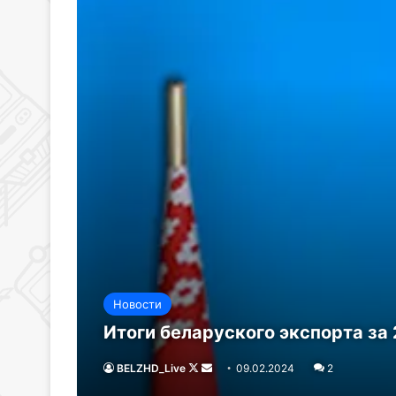
Новости
Итоги беларуского экспорта за 
BELZHD_Live
Follow
Send
09.02.2024
2
on
an