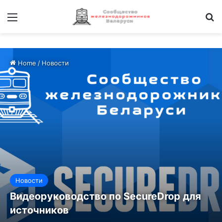
Меню
И
Home
/
Новости
Новости
Видеоруководство по SecureDrop для
источников