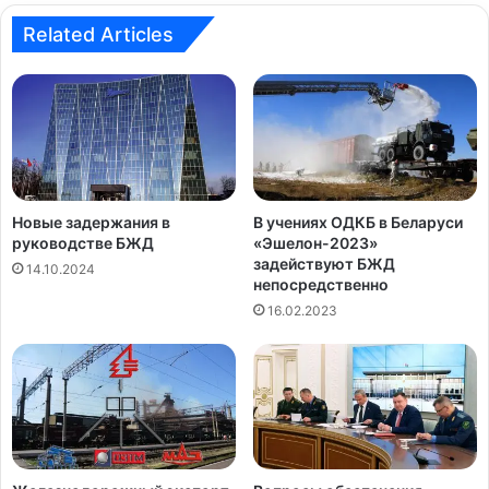
и
te
bo
ra
Related Articles
ok
m
д
е
Новые задержания в
В учениях ОДКБ в Беларуси
руководстве БЖД
«Эшелон-2023»
о
задействуют БЖД
14.10.2024
непосредственно
16.02.2023