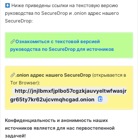
с
Ниже приведены ссылки на текстовую версию
руководства по SecureDrop и .onion адрес нашего
SecureDrop:
п
Ознакомиться с текстовой версией
р
руководства по SecureDrop для источников
о
.onion адрес нашего SecureDrop
(открывается в
Tor Browser):
http://jnjlbmxfjplbo57cgzkjauvyeltwfwasjr
и
gr65ty7kr62ujcvmqhcgad.onion
з
Конфиденциальность и анонимность наших
источников является для нас первостепенной
задачей!