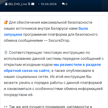
BELZHD_Live
Follow
Send
10.04.2024
0
on
an
X
email
Для обеспечения максимальной безопасности
наших источников внутри Беларуси нами
была
запущена
программная платформа для безопасного
обмена сообщениями — SecureDrop.
Соответствующую текстовую инструкцию по
использованию данной системы передачи сообщений с
открытым исходным кодом
мы разместили в разделе
обратной связи на сайте
, а также опубликовали в
наших социальных сетях. Из этой инструкции Вы
можете узнать о порядке работы с данной платформой
и ознакомиться с особенностями обмена информацией
посредством её.
Так же для лучшего понимания, наглядности и