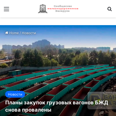
Меню
И
Home
/
Новости
Новости
Планы закупок грузовых вагонов БЖД
снова провалены