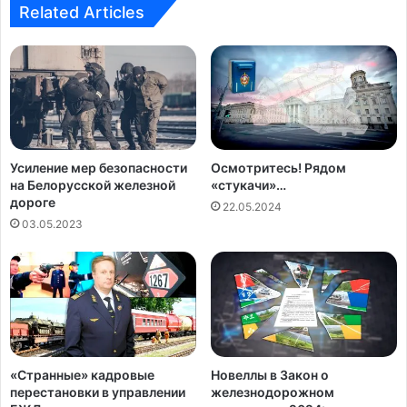
Related Articles
ok
m
Усиление мер безопасности
Осмотритесь! Рядом
на Белорусской железной
«стукачи»…
дороге
22.05.2024
03.05.2023
«Странные» кадровые
Новеллы в Закон о
перестановки в управлении
железнодорожном