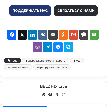
ПОДДЕРЖАТЬ НАС
СВЯЗАТЬСЯ С НАМИ
Tags
Белорусская железная дорога
БЖД
закупка вагонов
парк грузовых вагонов
BELZHD_Live
We
Fa
X
Ins
bsi
ce
tag
te
bo
ra