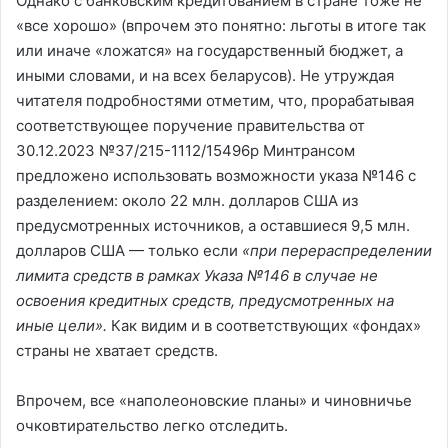
Однако с банковским кредитованием в стране тоже не
«все хорошо» (впрочем это понятно: льготы в итоге так
или иначе «ложатся» на государственный бюджет, а
иными словами, и на всех беларусов). Не утруждая
читателя подробностями отметим, что, прорабатывая
соответствующее поручение правительства от
30.12.2023 №37/215-1112/15496р Минтрансом
предложено использовать возможности указа №146 с
разделением: около 22 млн. долларов США из
предусмотренных источников, а оставшиеся 9,5 млн.
долларов США — только если
«при перераспределении
лимита средств в рамках Указа №146 в случае не
освоения кредитных средств, предусмотренных на
иные цели».
Как видим и в соответствующих «фондах»
страны не хватает средств.
Впрочем, все «наполеоновские планы» и чиновничье
очковтирательство легко отследить.