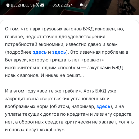
BELZHD_Live
Follow
Send
05.02.2024
0
on
an
X
email
О том, что парк грузовых вагонов БЖД изношен, но,
главное, недостаточен для удовлетворения
потребностей экономики, известно давно и всем
(подробнее
здесь
и
здесь
). Это извечная проблема в
Беларуси, которую тридцать лет «решают»
исключительно одним способом — закупками БЖД
новых вагонов. И никак не решат…
И в этом году «все те же грабли». Хоть БЖД уже
закредитована сверх всяких установленных и
вообразимых норм (об этом, например,
здесь
), и на
уплаты текущих долгов по кредитам и лизингу средств
нет, а оборотных средств критически не хватает, «опять
и снова» лезут «в кабалу».