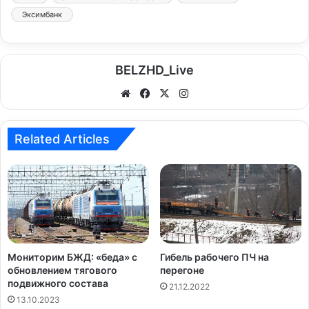
Эксимбанк
BELZHD_Live
We
Fa
X
Ins
bsi
ce
tag
te
bo
ra
Related Articles
ok
m
Мониторим БЖД: «беда» с
Гибель рабочего ПЧ на
обновлением тягового
перегоне
подвижного состава
21.12.2022
13.10.2023