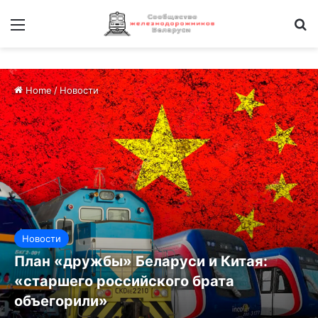
Меню
И
Home
/
Новости
Новости
План «дружбы» Беларуси и Китая:
«старшего российского брата
объегорили»