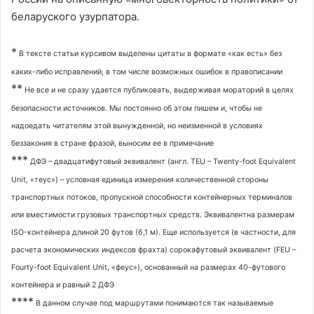
беларуского узурпатора.
*
В тексте статьи курсивом выделены цитаты в формате «как есть» без
каких-либо исправлений, в том числе возможных ошибок в правописании
**
Не все и не сразу удается публиковать, выдерживая мораторий в целях
безопасности источников. Мы постоянно об этом пишем и, чтобы не
надоедать читателям этой вынужденной, но неизменной в условиях
беззакония в стране фразой, выносим ее в примечание
***
ДФЭ – двадцатифутовый эквивалент (англ. TEU – Twenty-foot Equivalent
Unit, «теус») – условная единица измерения количественной стороны
транспортных потоков, пропускной способности контейнерных терминалов
или вместимости грузовых транспортных средств. Эквивалентна размерам
ISO-контейнера длиной 20 футов (6,1 м). Еще используется (в частности, для
расчета экономических индексов фрахта) сорокафутовый эквивалент (FEU –
Fourty-foot Equivalent Unit, «феус»), основанный на размерах 40-футового
контейнера и равный 2 ДФЭ
****
В данном случае под маршрутами понимаются так называемые