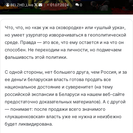
BELZHD_Live
Follow
Send
01.07.2024
0
on
an
X
email
Что, что, но «как уж на сковородке» или «ушлый урка»,
но умеет узурпатор изворачиваться в геополитической
среде. Правда — это все, что ему остается и на что он
способен. Не переходим на личности, но подмечаем
фальшивость этой политики.
С одной стороны, нет большего друга, чем Россия, и за
ее деньги беларуская власть готова продать все
национальное достояние и суверенитет (на тему
российской экспансии в Беларуси на нашем веб-сайте
предостаточно доказательных материалов). А с другой
— понимает: после продажи всего значимого
«лукашенковская» власть уже не нужна и неизбежно
будет ликвидирована.