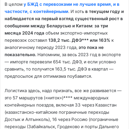
В целом
у БЖД с перевозками не лучшее время, и в
частности, с контейнерными
. И хоть
в текущем году и
наблюдается на первый взгляд существенный рост в
сообщении между Беларусью и Китаем
:
за три
месяца 2024 года
объем экспортно-импортных
перевозок составил
138,2 тыс. ДФЭ*** или 163%
к
аналогичному периоду 2023 года,
это пока не
показательно.
Напомним, за весь 2023 год в экспорте
— импорте перевезли 654 тыс. ДФЭ, и если условно
сравнить, то получится 163,5 тыс. ДФЭ в квартал —
предпосылок для оптимизма поубавится.
Логистика здесь, надо признать, все же развивается —
это 57 маршрутов («ниток»)**** международных
контейнерных поездов, включая 33 через Казахстан
(казахстанско-китайские пограничные переходы
Достык и Алтынколь), 16 через Россию (пограничные
переходы (Забайкальск, Гродеково и порты Дальнего