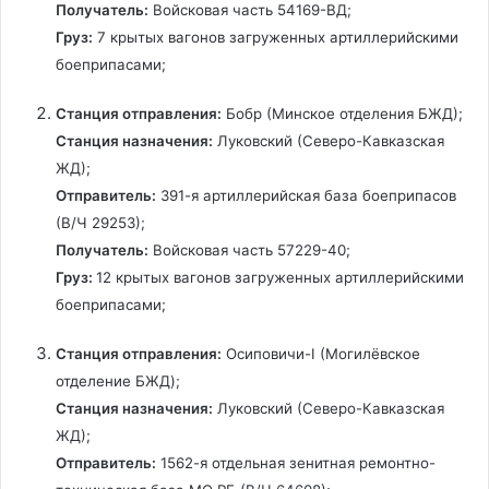
Получатель:
Войсковая часть 54169-ВД;
Груз:
7 крытых вагонов загруженных артиллерийскими
е
боеприпасами;
Станция отправления:
Бобр (Минское отделения БЖД);
Станция назначения:
Луковский (Северо-Кавказская
с
ЖД);
Отправитель:
391-я артиллерийская база боеприпасов
т
(В/Ч 29253);
Получатель:
Войсковая часть 57229-40;
Груз:
12 крытых вагонов загруженных артиллерийскими
и
боеприпасами;
Станция отправления:
Осиповичи-I (Могилёвское
отделение БЖД);
в
Станция назначения:
Луковский (Северо-Кавказская
ЖД);
Отправитель:
1562-я отдельная зенитная ремонтно-
и