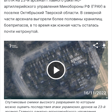
БПЛА на 23-й арсенал Главного ракетно-
и
артиллерийского управления Минобороны РФ (ГРАУ) в
поселке Октябрьский Тверской области. В северной
части арсенала выгорели более половины хранилищ
д
боеприпасов, в то время как южная часть осталась
почти нетронутой.
е
о
В
о
Спутниковые снимки высокого разрешения по которым
с
можно оценить последствия атаки украинских дронов на 23-й
арсенал Главного ракетно-артиллерийского управления