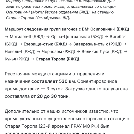
Маршрут следования групп вагонов с боеприпасами для
с
зенитно-ракетных комплексов, отправленных со станции
Осиповичи-I (Могилёвское отделение БЖД), на станцию
Старая Торопа (Октябрьская ЖД)
п
Маршрут следования групп вагонов с ВМ: Осиповичи-I (БЖД)
→ Могилёв-II (БЖД) → Орша-Центральная (БЖД) → Витебск
(БЖД) →
Езерище-стык (БЖД)
→
Завережье-стык (РЖД)
→
р
Невель-I (РЖД) → Чернозем (РЖД) → Великие Луки (РЖД) →
Кунья (РЖД) →
Старая Торопа (РЖД).
Расстояния между станциями отправления и
о
назначения
составляет 530 км
. Ориентировочное
время доставки — 3 суток. Загрузка одного полувагона
составляла
от
20 до 30 тонн
.
и
Дополнительно от наших источников известно, что
з
кроме указанных осуществленных отправок на станцию
Старая Торопа (23-й арсенал ГРАУ МО РФ)
был
запланирован ещё ряд поставок, которые в