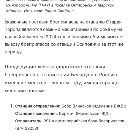
Минобороны РФ (ГРАУ) в поселке Октябрьский Тверской
области. Источник: Радио Свобода.
п
Указанные поставки боеприпасов на станцию Старая
Торопа являются самыми масштабными по объёму на
данный момент за 2024 год, и самыми объёмными по
р
вывозу боеприпасов со станции Осиповичи за этот же
период.
о
Предыдущие железнодорожные отправки
боеприпасов с территории Беларуси в Россию,
имевшие место в текущем году, имели гораздо
и
меньшие объёмы:
з
Станция отправления:
Бобр (Минское отделение БЖД);
Станция назначения:
Киржач (Московская ЖД);
Отправитель:
391-я артиллерийская база боеприпасов
в
(В/Ч 29253);