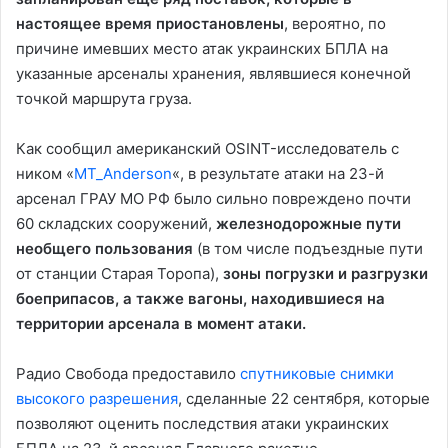
в
настоящее время приостановлены
, вероятно, по
причине имевших место атак украинских БПЛА на
указанные арсеналы хранения, являвшиеся конечной
е
точкой маршрута груза.
Как сообщил американский OSINT-исследователь с
с
ником «
MT_Anderson
«, в результате атаки на 23-й
арсенал ГРАУ МО РФ было сильно повреждено почти
60 складских сооружений,
железнодорожные пути
т
необщего пользования
(в том числе подъездные пути
от станции Старая Торопа),
зоны погрузки и разгрузки
боеприпасов, а также вагоны, находившиеся на
и
территории арсенала в момент атаки.
Радио Свобода предоставило
спутниковые снимки
в
высокого разрешения
, сделанные 22 сентября, которые
позволяют оценить последствия атаки украинских