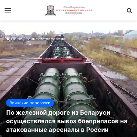
Меню
И
Home
/
Воинские перевозки
Воинские перевозки
По железной дороге из Беларуси
осуществлялся вывоз боеприпасов на
атакованные арсеналы в России