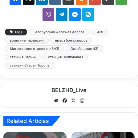
Tags
Белорусская железная дорога
БЖД
воинские перевозки
вывоз боеприпасов
Могилевское отделение БЖД
Октябрьская ЖД
станция Лапичи
станция Осиповичи I
станция Старая Торопа
BELZHD_Live
We
Fa
X
Ins
bsi
ce
tag
te
bo
ra
Related Articles
ok
m