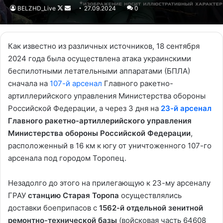
BELZHD_Live
Follow
Send
27.09.2024
0
on
an
X
email
Как известно из различных источников, 18 сентября
2024 года была осуществлена атака украинскими
беспилотными летательными аппаратами (БПЛА)
сначала на
107-й арсенал
Главного ракетно-
артиллерийского управления Министерства обороны
Российской Федерации, а через 3 дня на
23-й арсенал
Главного ракетно-артиллерийского управления
Министерства обороны Российской Федерации
,
расположенный в 16 км к югу от уничтоженного 107-го
арсенала под городом Торопец.
Незадолго до этого на прилегающую к 23-му арсеналу
ГРАУ
станцию Старая Торопа
осуществлялись
доставки боеприпасов с
1562-й отдельной зенитной
ремонтно-технической базы
(войсковая часть 64608