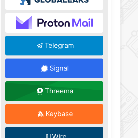
Telegram
Signal
Threema
Keybase
Wire