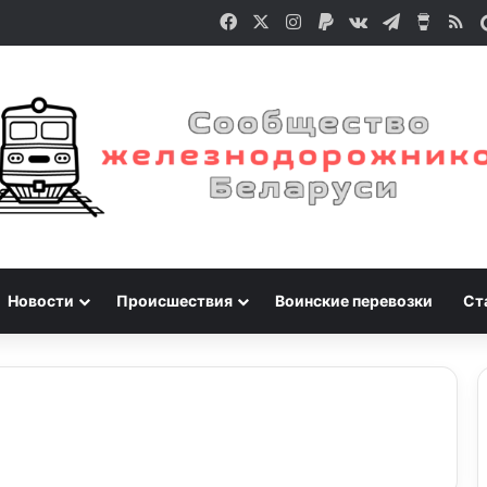
Facebook
X
Instagram
Paypal
vk.com
Telegram
Buy M
RS
Новости
Происшествия
Воинские перевозки
Ст