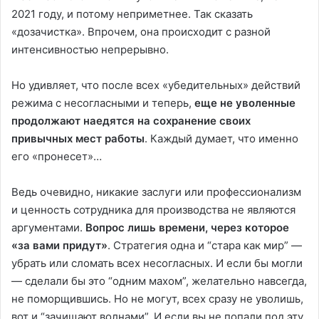
2021 году, и потому неприметнее. Так сказать
«дозачистка». Впрочем, она происходит с разной
интенсивностью непрерывно.
Но удивляет, что после всех «убедительных» действий
режима с несогласными и теперь,
еще не уволенные
продолжают наедятся на сохранение своих
привычных мест работы
. Каждый думает, что именно
его «пронесет»…
Ведь очевидно, никакие заслуги или профессионализм
и ценность сотрудника для производства не являются
аргументами.
Вопрос лишь времени, через которое
«за вами придут»
. Стратегия одна и “стара как мир” —
убрать или сломать всех несогласных. И если бы могли
— сделали бы это “одним махом”, желательно навсегда,
не поморщившись. Но не могут, всех сразу не уволишь,
вот и “зачищают волнами”. И если вы не попали под эту