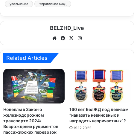
увольнение
Управление БЖД
BELZHD_Live
We
Fa
X
Ins
bsi
ce
tag
te
bo
ra
Related Articles
ok
m
Новеллы в Закон о
160 лет БелЖД под девизом
железнодорожном
“наказать невиновных и
транспорте 2024:
наградить непричастных”?
Возрождение рудиментов
19.12.2022
пассажирских перевозок