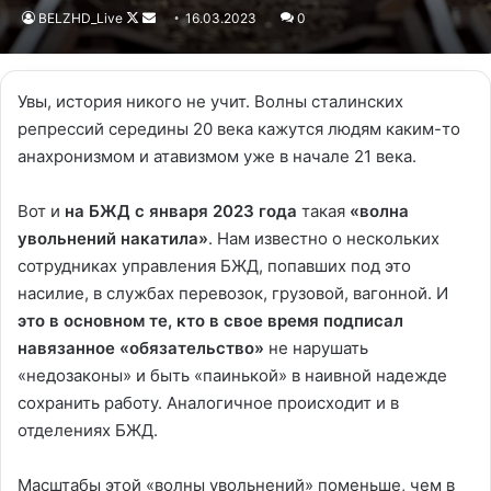
BELZHD_Live
Follow
Send
16.03.2023
0
on
an
X
email
Увы, история никого не учит. Волны сталинских
репрессий середины 20 века кажутся людям каким-то
анахронизмом и атавизмом уже в начале 21 века.
Вот и
на БЖД с января 2023 года
такая
«волна
увольнений накатила»
. Нам известно о нескольких
сотрудниках управления БЖД, попавших под это
насилие, в службах перевозок, грузовой, вагонной. И
это в основном те, кто в свое время подписал
навязанное «обязательство»
не нарушать
«недозаконы» и быть «паинькой» в наивной надежде
сохранить работу. Аналогичное происходит и в
отделениях БЖД.
Масштабы этой «волны увольнений» поменьше, чем в