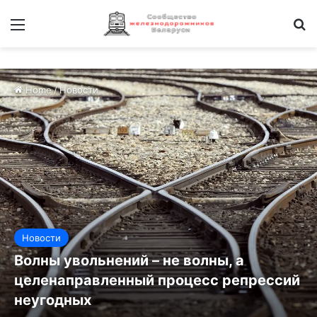
Меню
И
Home
/
Новости
Новости
Волны увольнений – не волны, а
целенаправленный процесс репрессий
неугодных