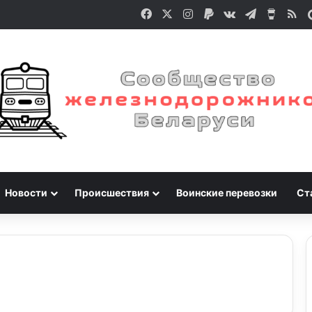
Facebook
X
Instagram
Paypal
vk.com
Telegram
Buy M
RS
Новости
Происшествия
Воинские перевозки
Ст