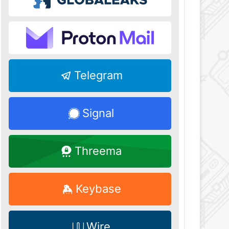
Telegram
Signal
Threema
Keybase
Wire