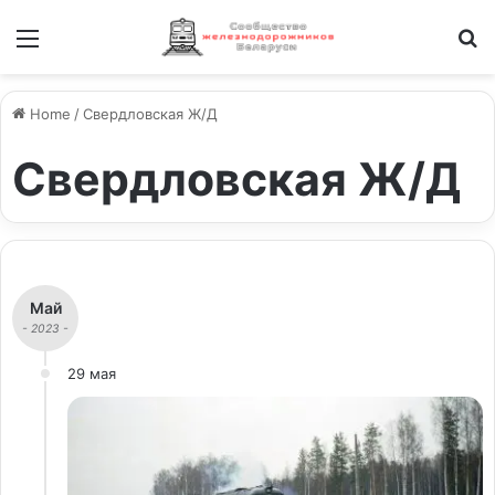
Меню
И
Home
/
Свердловская Ж/Д
Свердловская Ж/Д
Май
- 2023 -
29 мая