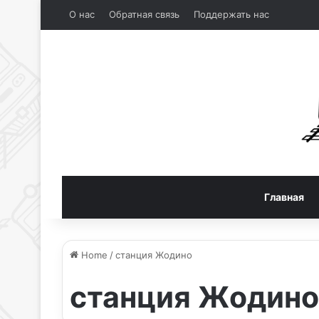
О нас
Обратная связь
Поддержать нас
Главная
Home
/
станция Жодино
станция Жодино