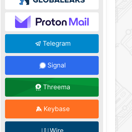
Telegram
Signal
Threema
Keybase
Wire