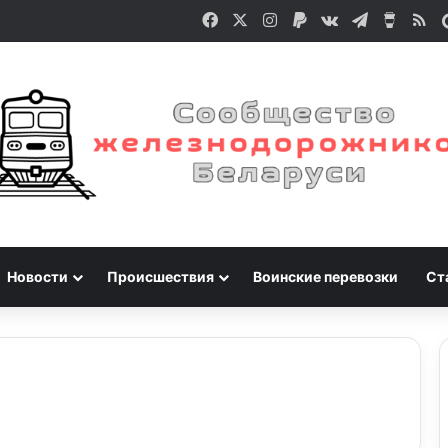
Facebook
X
Instagram
Paypal
vk.com
Telegram
Buy M
RS
Новости
Происшествия
Воинские перевозки
Ст