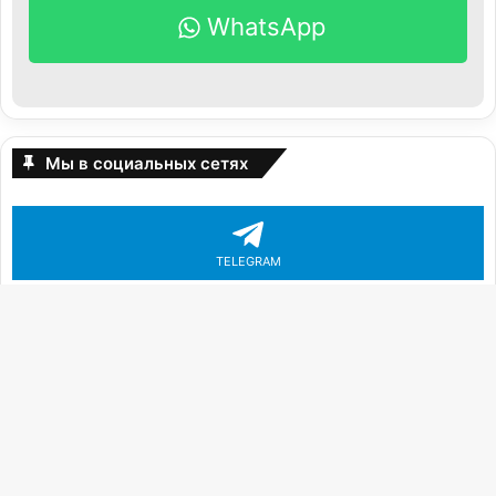
WhatsApp
Мы в социальных сетях
TELEGRAM
INSTAGRAM
К
«
FACEBOOK