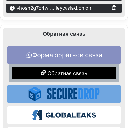
vhosh2g7o4w ... leycvslad.onion
Обратная связь
Форма обратной связи
Обратная связь