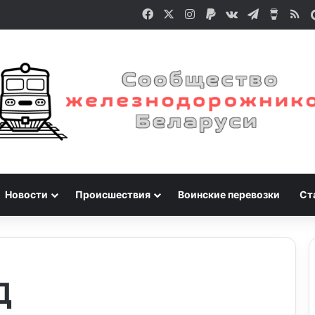
Facebook
X
Instagram
Paypal
vk.com
Telegram
Buy M
RS
Новости
Происшествия
Воинские перевозки
Ст
Д