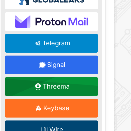
Telegram
Signal
Threema
Keybase
Wire