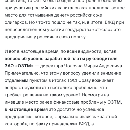
событиях, то ОЗТМ был создан и построен в основном
при участии российских капиталов как предполагаемое
место для «отмывания денег» российских же
олигархов. Но что-то пошло не так, и, в итоге, БЖД при
непосредственном участии государства «отжало» это
предприятие у россиян в свою пользу.
И вот в настоящее время, по всей видимости,
встал
вопрос об уровне заработной платы руководителя
ЗАО «ОЗТМ»
— директора Чолояна Мирзы Авдоевича.
Примечательно, что этому вопросу уделили внимание
отдельным пунктом в итогах ТЭС! Сразу возникает
вопрос: неужели это настолько проблемно, что
требует решения на таком уровне? Несмотря на
имевшие место ранее финансовые проблемы у
ОЗТМ,
в настоящее время
это достаточно успешное
предприятие, которое, формально являясь «частной
конторой», по факту принадлежит БЖД, а