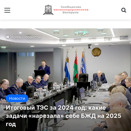
Меню
И
Home
/
Новости
Новости
Итоговый ТЭС за 2024 год: какие
задачи «нарезала» себе БЖД на 2025
год