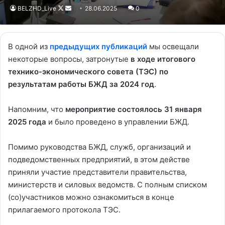
BELZHD_Live
Follow
Send
28.06.2025
0
on
an
X
email
В одной из
предыдущих публикаций
мы освещали
некоторые вопросы, затронутые
в ходе итогового
технико-экономического совета (ТЭС) по
результатам работы БЖД за 2024 год
.
Напомним, что
мероприятие состоялось 31 января
2025 года
и было проведено в управлении БЖД.
Помимо руководства БЖД, служб, организаций и
подведомственных предприятий, в этом действе
приняли участие представители правительства,
министерств и силовых ведомств. С полным списком
(со)участников можно ознакомиться в конце
прилагаемого протокола ТЭС.