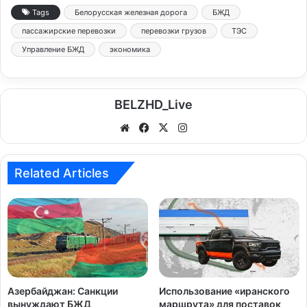
Tags
Белорусская железная дорога
БЖД
пассажирские перевозки
перевозки грузов
ТЭС
Управление БЖД
экономика
BELZHD_Live
We
Fa
X
Ins
bsi
ce
tag
te
bo
ra
Related Articles
ok
m
Азербайджан: Санкции
Использование «иранского
вынуждают БЖД
маршрута» для поставок