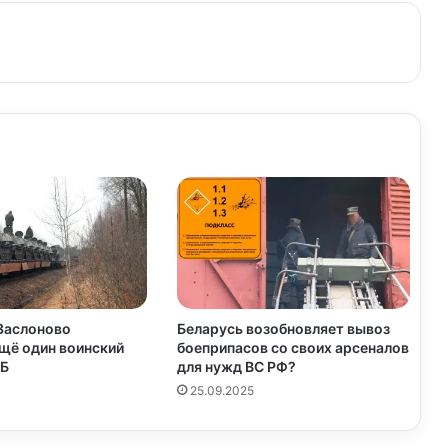
з
в
е
 Заслоново
Беларусь возобновляет вывоз
щё один воинский
боеприпасов со своих арсеналов
с
РБ
для нужд ВС РФ?
25.09.2025