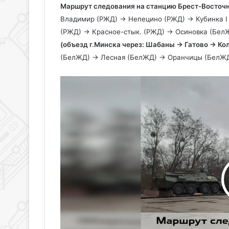
Маршрут следования на станцию Брест-Восточ
Владимир (РЖД) → Непецино (РЖД) → Кубинка I
(РЖД) → Красное-стык. (РЖД) → Осиновка (Бе
(объезд г.Минска через: Шабаны → Гатово → К
(БелЖД) → Лесная (БелЖД) → Оранчицы (БелЖ