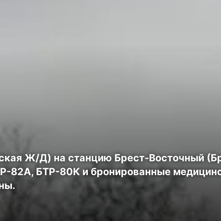
вская Ж/Д) на станцию Брест-Восточный (Б
-82A, БТР-80К и бронированные медицинс
ны.