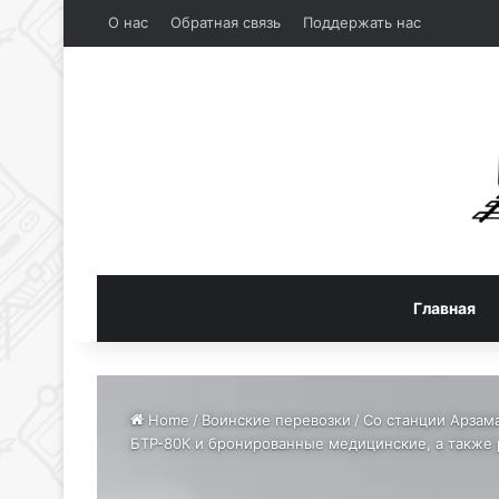
О нас
Обратная связь
Поддержать нас
Главная
Home
/
Воинские перевозки
/
Со станции Арзам
БТР-80К и бронированные медицинские, а также