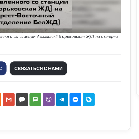
с
нного со станции Арзамас-II (Горьковская ЖД) на станцию
п
С
СВЯЗАТЬСЯ С НАМИ
р
о
и