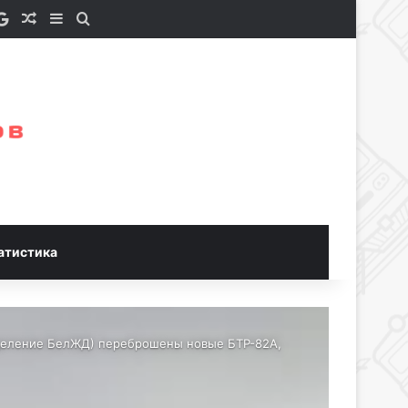
e a Coffee
S
Google News
Случайная статья
Sidebar
Искать
атистика
отделение БелЖД) переброшены новые БТР-82A,