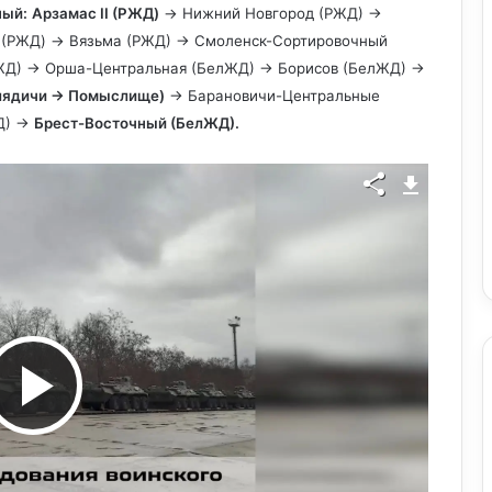
ный:
Арзамас II (РЖД)
→ Нижний Новгород (РЖД) →
 (РЖД) → Вязьма (РЖД) → Смоленск-Сортировочный
лЖД) → Орша-Центральная (БелЖД) → Борисов (БелЖД) →
олядичи → Помыслище)
→ Барановичи-Центральные
Д) →
Брест-Восточный (БелЖД).
В
о