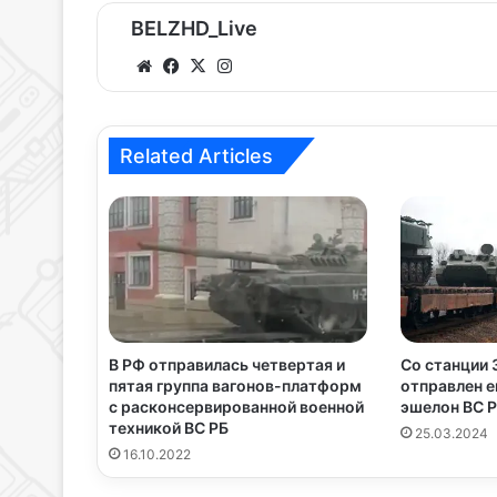
BELZHD_Live
We
Fa
X
Ins
bsi
ce
tag
te
bo
ra
ok
m
Related Articles
В РФ отправилась четвертая и
Со станции
пятая группа вагонов-платформ
отправлен е
с расконсервированной военной
эшелон ВС 
техникой ВС РБ
25.03.2024
16.10.2022