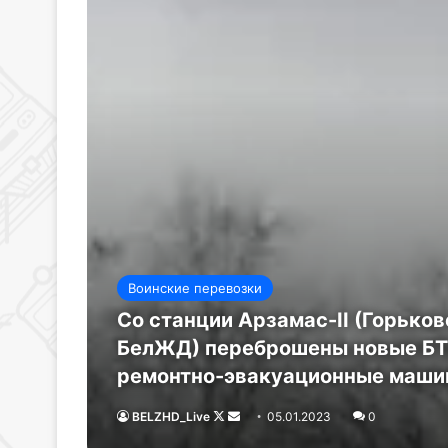
Воинские перевозки
Со станции Арзамас-II (Горько
БелЖД) переброшены новые БТР
ремонтно-эвакуационные маши
BELZHD_Live
Follow
Send
05.01.2023
0
on
an