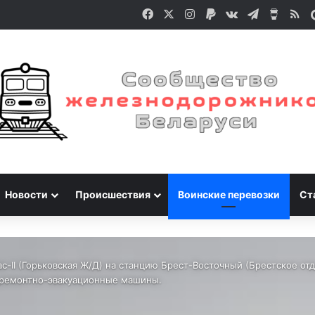
Facebook
X
Instagram
Paypal
vk.com
Telegram
Buy M
RS
Новости
Происшествия
Воинские перевозки
Ст
ас-II (Горьковская Ж/Д) на станцию Брест-Восточный (Брестское 
 ремонтно-эвакуационные машины.