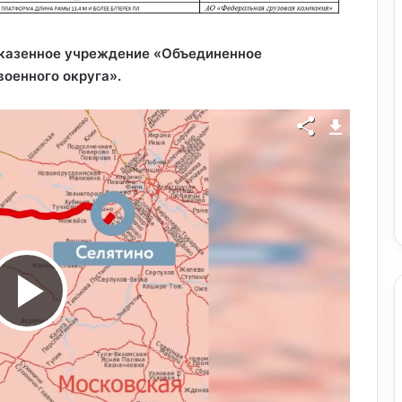
казенное учреждение «Объединенное
оенного округа».
В
о