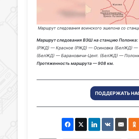
Маршрут следования воинского эшелона со станц
Маршрут следования ВЭШ на станцию Полонка:
(РЖД) — Красное (РЖД) — Осиновка (БелЖД) —
(БелЖД) — Барановичи-Цент. (БелЖД) — Полонк
Протяженность маршрута — 908 км.
ПОДДЕРЖАТЬ НА