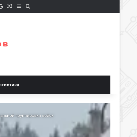
e a Coffee
S
Google News
Случайная статья
Sidebar
Искать
атистика
альной группировки войск