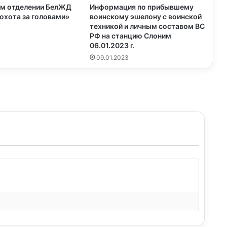
ом отделении БелЖД
Информация по прибывшему
охота за головами»
воинскому эшелону с воинской
техникой и личным составом ВС
и
РФ на станцию Слоним
06.01.2023 г.
09.01.2023
в
и
д
е