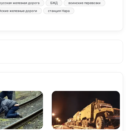
русская железная дорога
БЖД
воинские перевозки
йские железные дороги
станция Нара
з
в
е
с
т