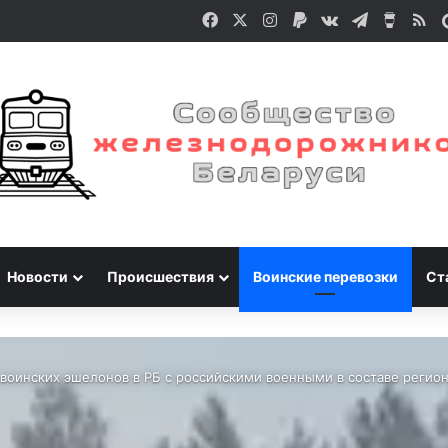
Facebook
X
Instagram
Paypal
vk.com
Telegram
Buy M
RS
Новости
Происшествия
Воинские перевозки
Ст
воинских эшелонов в РБ с российскими военными в составе регион