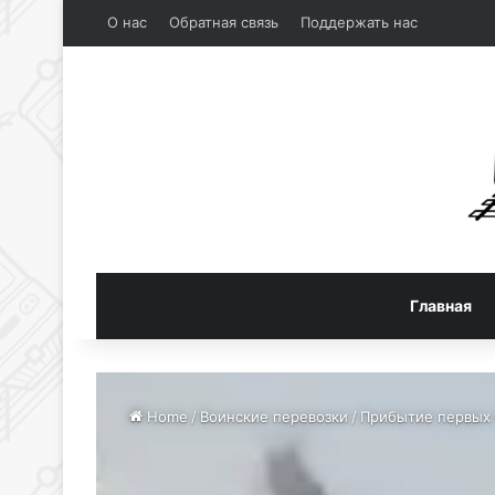
О нас
Обратная связь
Поддержать нас
Главная
Home
/
Воинские перевозки
/
Прибытие первых 