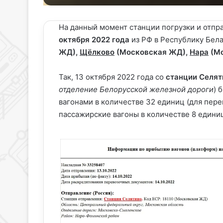
X
email
На данный момент станции погрузки и отп
октября 2022 года
из РФ в Республику Бел
ЖД),
Щёлково
(Московская ЖД),
Нара
(Мо
Так, 13 октября 2022 года со
станции Селят
отделение Белорусской железной дороги
) 
вагонами в количестве 32 единиц (для пере
пассажирские вагоны в количестве 8 единиц