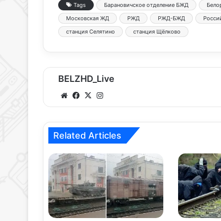
Tags
Барановичское отделение БЖД
Бело
Московская ЖД
РЖД
РЖД-БЖД
Росси
станция Селятино
станция Щёлково
BELZHD_Live
We
Fa
X
Ins
bsi
ce
tag
te
bo
ra
ok
m
Related Articles