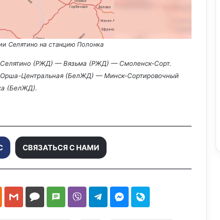
с
ии Селятино на станцию Полонка
Селятино (РЖД) — Вязьма (РЖД) — Смоленск-Сорт.
п
 Орша-Центральная (БелЖД) — Минск-Сортировочный
а (БелЖД).
р
С
СВЯЗАТЬСЯ С НАМИ
о
и