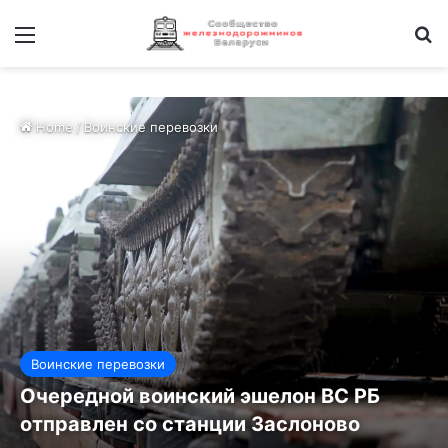
Меню
И
Home
/
Воинские перевозки
Воинские перевозки
Очередной воинский эшелон ВС РБ
отправлен со станции Заслоново