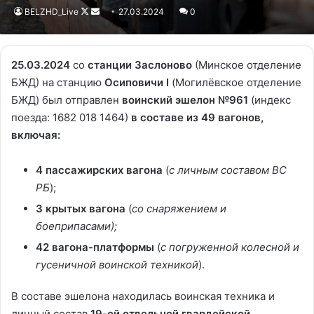
BELZHD_Live
Follow
Send
27.03.2024
0
on
an
X
email
25.03.2024
со
станции Заслоново
(Минское отделение
БЖД) на станцию
Осиповичи I
(Могилёвское отделение
БЖД) был отправлен
воинский эшелон №961
(индекс
поезда: 1682 018 1464)
в составе из 49 вагонов,
включая:
4 пассажирских вагона
(
с личным составом ВС
РБ
);
3 крытых вагона
(
со снаряжением и
боеприпасами);
42 вагона-платформы
(
с погруженной колесной и
гусеничной воинской техникой
).
В составе эшелона находилась воинская техника и
личный состав
19-ой отдельной гвардейской