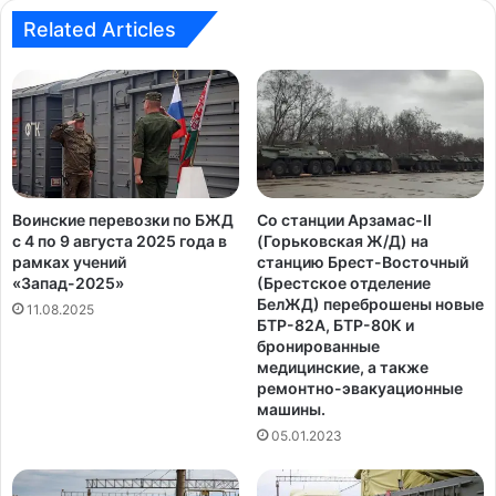
te
bo
ra
Related Articles
ok
m
Воинские перевозки по БЖД
Со станции Арзамас-II
с 4 по 9 августа 2025 года в
(Горьковская Ж/Д) на
рамках учений
станцию Брест-Восточный
«Запад-2025»
(Брестское отделение
БелЖД) переброшены новые
11.08.2025
БТР-82A, БТР-80К и
бронированные
медицинские, а также
ремонтно-эвакуационные
машины.
05.01.2023