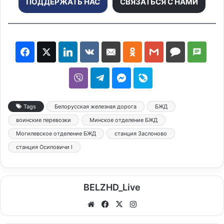
ПОДДЕРЖАТЬ НАС
СВЯЗАТЬСЯ С НАМИ
Tags
Белорусская железная дорога
БЖД
воинские перевозки
Минское отделение БЖД
Могилевское отделение БЖД
станция Заслоново
станция Осиповичи I
BELZHD_Live
We
Fa
X
Ins
bsi
ce
tag