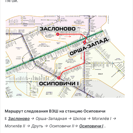
тягой.
Маршрут следования ВЭШ на станцию
Осиповичи
I
:
Заслоново
→ Орша-Западная → Шклов →
Могилёв I
→
Могилёв II
→ Друть →
Осиповичи II
→
Осиповичи I
.