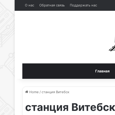
О нас
Обратная связь
Поддержать нас
Главная
Home
/
станция Витебск
станция Витебс