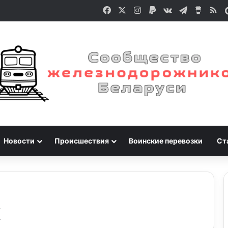
Facebook
X
Instagram
Paypal
vk.com
Telegram
Buy M
RS
Новости
Происшествия
Воинские перевозки
Ст
к