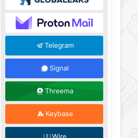
Telegram
Signal
Threema
Keybase
Wire