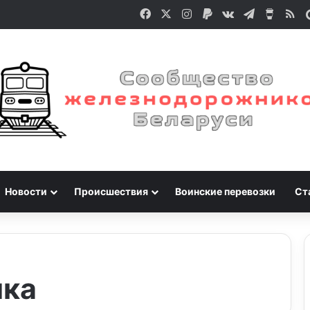
Facebook
X
Instagram
Paypal
vk.com
Telegram
Buy M
RS
Новости
Происшествия
Воинские перевозки
Ст
ика