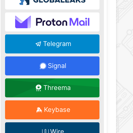
Telegram
Signal
Threema
Keybase
Wire