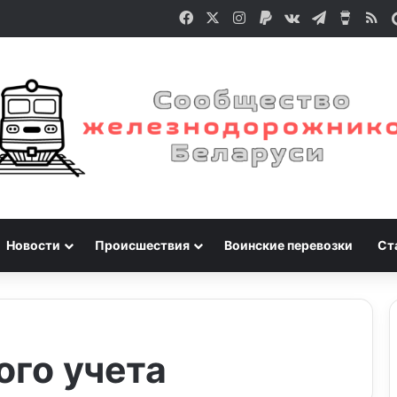
Facebook
X
Instagram
Paypal
vk.com
Telegram
Buy M
RS
Новости
Происшествия
Воинские перевозки
Ст
ого учета