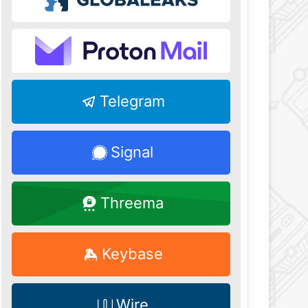
Telegram
Signal
Threema
Keybase
Wire