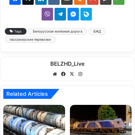
Tags
Белорусская железная дорога
БЖД
пассажирские перевозки
BELZHD_Live
We
Fa
X
Ins
bsi
ce
tag
te
bo
ra
Related Articles
ok
m