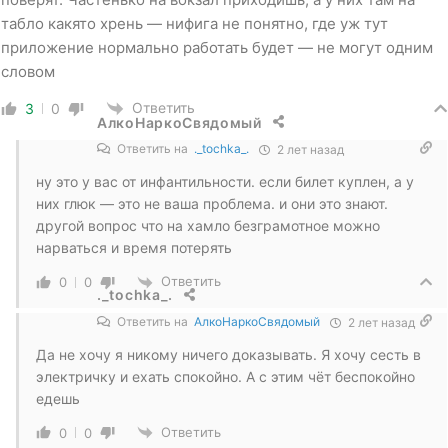
табло какято хрень — нифига не понятно, где уж тут
приложение нормально работать будет — не могут одним
словом
Ответить
3
0
АлкоНаркоСвядомый
Ответить на
._tochka_.
2 лет назад
ну это у вас от инфантильности. если билет куплен, а у
них глюк — это не ваша проблема. и они это знают.
другой вопрос что на хамло безграмотное можно
нарваться и время потерять
Ответить
0
0
._tochka_.
Ответить на
АлкоНаркоСвядомый
2 лет назад
Да не хочу я никому ничего доказывать. Я хочу сесть в
электричку и ехать спокойно. А с этим чёт беспокойно
едешь
Ответить
0
0