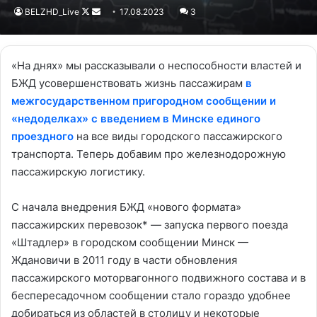
BELZHD_Live
Follow
Send
17.08.2023
3
on
an
X
email
«На днях» мы рассказывали о неспособности властей и
БЖД усовершенствовать жизнь пассажирам
в
межгосударственном пригородном сообщении и
«недоделках» с введением в Минске единого
проездного
на все виды городского пассажирского
транспорта. Теперь добавим про железнодорожную
пассажирскую логистику.
С начала внедрения БЖД «нового формата»
пассажирских перевозок* — запуска первого поезда
«Штадлер» в городском сообщении Минск —
Ждановичи в 2011 году в части обновления
пассажирского моторвагонного подвижного состава и в
беспересадочном сообщении стало гораздо удобнее
добираться из областей в столицу и некоторые