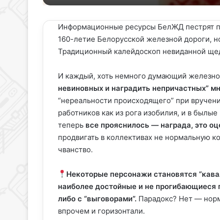
X
email
Информационные ресурсы БелЖД пестрят п
160-летие Белорусской железной дороги, н
Традиционный калейдоскоп невиданной щед
И каждый, хоть немного думающий железн
невиновных и наградить непричастных” мн
“нереальности происходящего” при вручени
работников как из рога изобилия, и в былы
теперь
все прояснилось — награда, это оц
продвигать в коллективах не нормальную к
чванство.
Некоторые персонажи становятся “кава
наиболее достойные и не прогибающиеся п
либо с “выговорами”.
Парадокс? Нет — норм
впрочем и горизонтали.