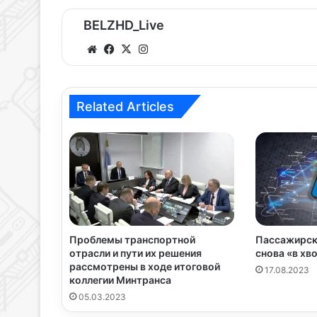
BELZHD_Live
We
Fa
X
Ins
bsi
ce
tag
te
bo
ra
ok
m
Related Articles
Проблемы транспортной
Пассажирск
отрасли и пути их решения
снова «в хв
рассмотрены в ходе итоговой
17.08.2023
коллегии Минтранса
05.03.2023