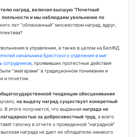
ателю наград, включая высшую “Почетный
х лояльности и мы наблюдаем увольнение по
ного лет “обласканный” множеством наград, вдруг,
оллектива?
вольнения в управлении, а также в целом на БелЖД
ителей начальника Брестского отделения в миг
ь сотрудников
, проявивших протестные действия
 были “змагарами” в традиционном понимании и
и и почетом.
 общегосударственной тенденции обесценивания
вучало,
на выдачу наград существует конкретный
то. В итоге получается, что выданная
награда не
благодарностью за добросовестный труд
, а всего
авят галочку в отчете о проведенной “наградной”
 высокая награда не дает ее обладателю никакого