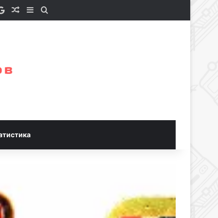
e a Coffee
S
Google News
Случайная статья
Sidebar
Искать
атистика