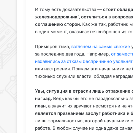
И тому есть доказательства —
стоит облад
железнодорожник”, оступиться в вопроса
соглашению сторон.
Как же так, работник м
в один момент, оказывается выброшен из к
Примеров тьма,
взглянем на самые свежие
у
за последние два года. Например,
от замест
избавились за отказы беспричинно увольнят
или настроения. Причем эти начальники не
тихонько служили власти, обладая наградам
Увы, ситуация в отрасли лишь отражение
наград.
Ведь как бы это не парадоксально з
план
, а значит их вручают несмотря ни на ч
является признанием заслуг работника и 
лишь формальностью, которой начальники ст
работе. В любом случае ни одна даже самая