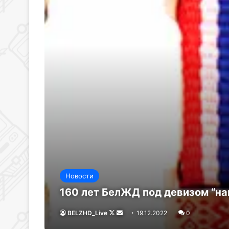
Новости
160 лет БелЖД под девизом “на
BELZHD_Live
Follow
Send
19.12.2022
0
on
an