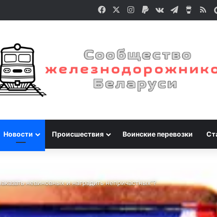
Facebook
X
Instagram
Paypal
vk.com
Telegram
Buy M
RS
Новости
Происшествия
Воинские перевозки
Ст
аказать невиновных и наградить непричастных”?