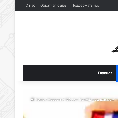
О нас
Обратная связь
Поддержать нас
Главная
Home
/
Новости
/
160 лет БелЖД под девизом “н