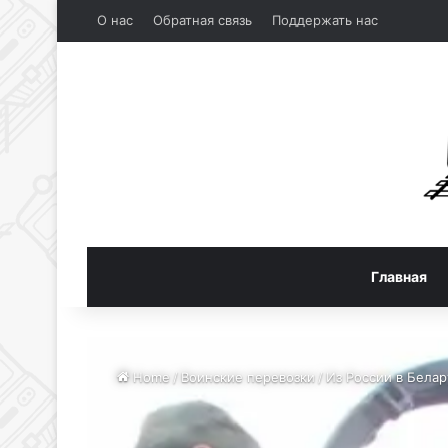
О нас
Обратная связь
Поддержать нас
Главная
Home
/
Воинские перевозки
/
Из России в Бела