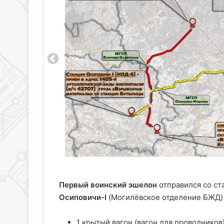
Первый воинский эшелон
отправился со с
Осиповичи-I
(Могилёвское отделение БЖД) 
1 крытый вагон (вагон для проводников)