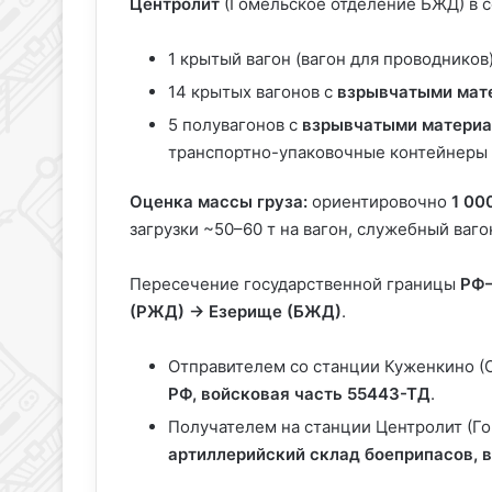
Центролит
(Гомельское отделение БЖД) в с
1 крытый вагон (вагон для проводников)
14 крытых вагонов с
взрывчатыми мат
5 полувагонов с
взрывчатыми матери
транспортно-упаковочные контейнеры 
Оценка массы груза:
ориентировочно
1 00
загрузки ~50–60 т на вагон, служебный ваго
Пересечение государственной границы
РФ
(РЖД) → Езерище (БЖД)
.
Отправителем со станции Куженкино (
РФ, войсковая часть 55443-ТД
.
Получателем на станции Центролит (Г
артиллерийский склад боеприпасов, 