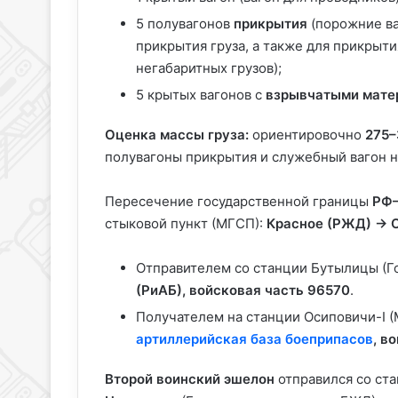
5 полувагонов
прикрытия
(порожние ва
прикрытия груза, а также для прикрыт
негабаритных грузов);
5 крытых вагонов с
взрывчатыми мате
Оценка массы груза:
ориентировочно
275–
полувагоны прикрытия и служебный вагон н
Пересечение государственной границы
РФ
стыковой пункт (МГСП):
Красное (РЖД) → 
Отправителем со станции Бутылицы (Г
(РиАБ), войсковая часть 96570
.
Получателем на станции Осиповичи-I 
артиллерийская база боеприпасов
, в
Второй воинский эшелон
отправился со ст