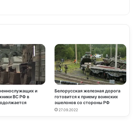
оеннослужащих и
Белорусская железная дорога
хники ВС РФ в
готовится к приему воинских
родолжается
эшелонов со стороны РФ
27.09.2022