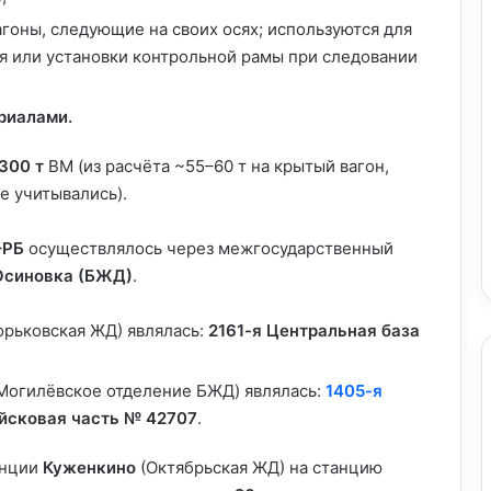
гоны, следующие на своих осях; используются для
ия или установки контрольной рамы при следовании
риалами.
300 т
ВМ (из расчёта ~55–60 т на крытый вагон,
е учитывались).
–РБ
осуществлялось через межгосударственный
Осиновка (БЖД)
.
орьковская ЖД) являлась:
2161-я Центральная база
(Могилёвское отделение БЖД) являлась:
1405-я
ойсковая часть № 42707
.
анции
Куженкино
(Октябрьская ЖД) на станцию