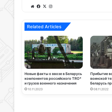
We
Fa
X
Ins
bsi
ce
tag
te
bo
ra
ok
m
Related Articles
Новые факты о ввозе в Беларусь
Прибытие в
компонентов российского ТЯО*
воинской те
и грузов военного назначения
Беларусь п
10.11.2023
08.11.2022