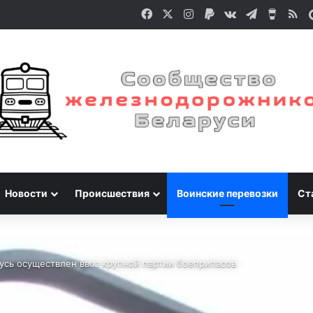
Facebook
X
Instagram
Paypal
vk.com
Telegram
Buy M
RS
Новости
Происшествия
Воинские перевозки
Ст
русь осуществлен ввоз крупной партии боеприпасов