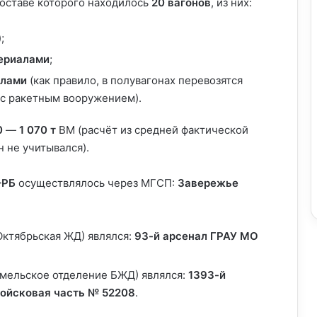
оставе которого находилось
20 вагонов
, из них:
;
ериалами
;
алами
(как правило, в полувагонах перевозятся
с ракетным вооружением).
0
—
1 070 т
ВМ (расчёт из средней фактической
н не учитывался).
–РБ
осуществлялось через МГСП:
Завережье
Октябрьская ЖД) являлся:
93-й арсенал ГРАУ МО
омельское отделение БЖД) являлся:
1393-й
войсковая часть № 52208
.