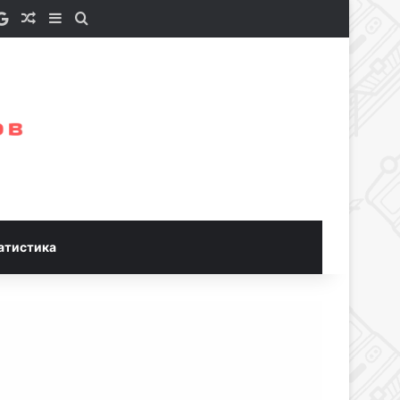
e a Coffee
S
Google News
Случайная статья
Sidebar
Искать
атистика